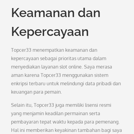
Keamanan dan
Kepercayaan
Topcer33 menempatkan keamanan dan
kepercayaan sebagai prioritas utama dalam
menyediakan layanan slot online. Saya merasa
aman karena Topcer33 menggunakan sistem
enkripsi terbaru untuk melindungi data pribadi dan
keuangan para pemain.
Selain itu, Topcer33 juga memiliki lisensi resmi
yang menjamin keadilan permainan serta
pembayaran tepat waktu kepada para pemenang.
Hal ini memberikan keyakinan tambahan bagi saya