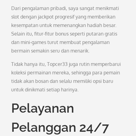
Dari pengalaman pribadi, saya sangat menikmati
slot dengan jackpot progresif yang memberikan
kesempatan untuk memenangkan hadiah besar.
Selain itu, fitur-fitur bonus seperti putaran gratis
dan mini-games turut membuat pengalaman
bermain semakin seru dan menarik.
Tidak hanya itu, Topcer33 juga rutin memperbarui
koleksi permainan mereka, sehingga para pemain
tidak akan bosan dan selalu memiliki opsi baru
untuk dinikmati setiap harinya.
Pelayanan
Pelanggan 24/7