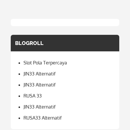
BLOGROLL
Slot Pola Terpercaya
JIN33 Alternatif
JIN33 Alternatif
RUSA 33
JIN33 Alternatif
RUSA33 Alternatif