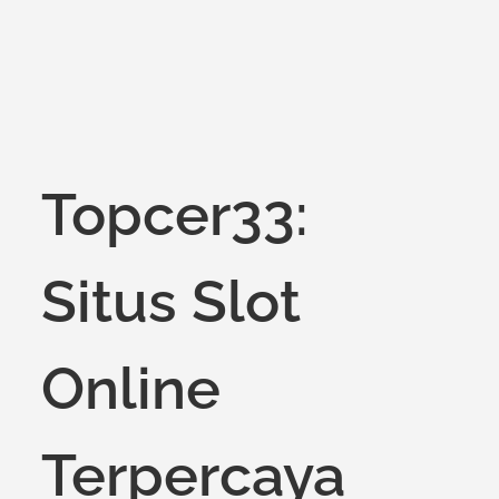
Topcer33:
Situs Slot
Online
Terpercaya