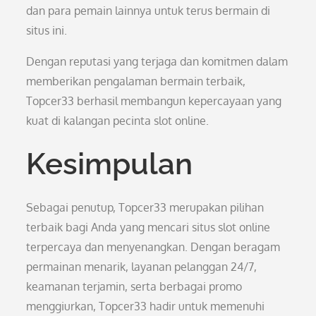
dan para pemain lainnya untuk terus bermain di
situs ini.
Dengan reputasi yang terjaga dan komitmen dalam
memberikan pengalaman bermain terbaik,
Topcer33 berhasil membangun kepercayaan yang
kuat di kalangan pecinta slot online.
Kesimpulan
Sebagai penutup, Topcer33 merupakan pilihan
terbaik bagi Anda yang mencari situs slot online
terpercaya dan menyenangkan. Dengan beragam
permainan menarik, layanan pelanggan 24/7,
keamanan terjamin, serta berbagai promo
menggiurkan, Topcer33 hadir untuk memenuhi