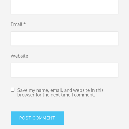
Email
*
Website
Save my name, email, and website in this
browser for the next time I comment.