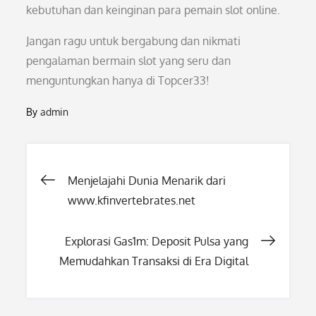
kebutuhan dan keinginan para pemain slot online.
Jangan ragu untuk bergabung dan nikmati
pengalaman bermain slot yang seru dan
menguntungkan hanya di Topcer33!
By
admin
Post
Menjelajahi Dunia Menarik dari
www.kfinvertebrates.net
navigation
Explorasi Gas1m: Deposit Pulsa yang
Memudahkan Transaksi di Era Digital