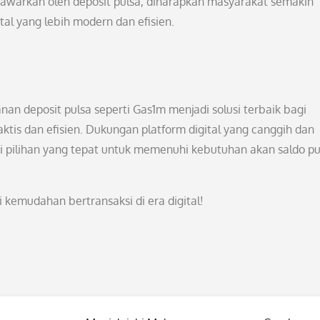
warkan oleh deposit pulsa, diharapkan masyarakat semakin
tal yang lebih modern dan efisien.
an deposit pulsa seperti Gas1m menjadi solusi terbaik bagi
tis dan efisien. Dukungan platform digital yang canggih dan
pilihan yang tepat untuk memenuhi kebutuhan akan saldo pu
kemudahan bertransaksi di era digital!