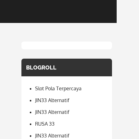
BLOGROLL
Slot Pola Terpercaya
JIN33 Alternatif
JIN33 Alternatif
RUSA 33
JIN33 Alternatif