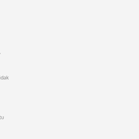
t
idak
tu