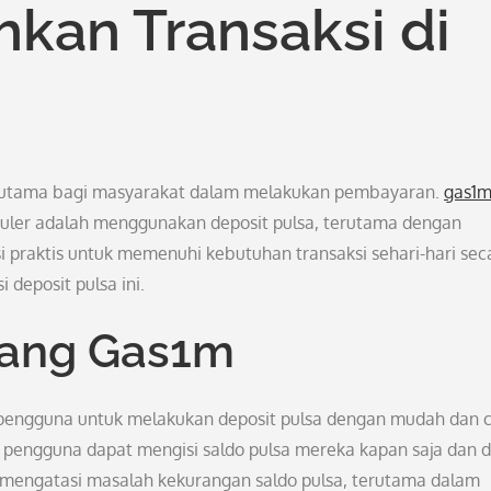
an Transaksi di
ihan utama bagi masyarakat dalam melakukan pembayaran.
gas1
uler adalah menggunakan deposit pulsa, terutama dengan
si praktis untuk memenuhi kebutuhan transaksi sehari-hari sec
i deposit pulsa ini.
tang Gas1m
engguna untuk melakukan deposit pulsa dengan mudah dan c
, pengguna dapat mengisi saldo pulsa mereka kapan saja dan d
 mengatasi masalah kekurangan saldo pulsa, terutama dalam