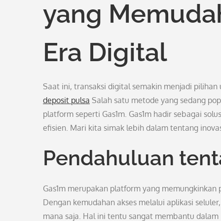
yang Memudahk
Era Digital
Saat ini, transaksi digital semakin menjadi pil
deposit pulsa
Salah satu metode yang sedang pop
platform seperti Gas1m. Gas1m hadir sebagai solu
efisien. Mari kita simak lebih dalam tentang inovas
Pendahuluan ten
Gas1m merupakan platform yang memungkinkan p
Dengan kemudahan akses melalui aplikasi seluler
mana saja. Hal ini tentu sangat membantu dalam