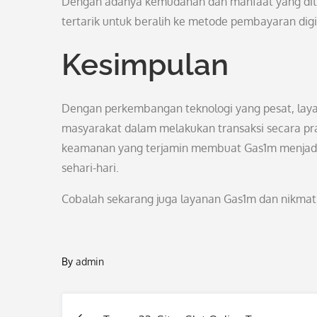
Dengan adanya kemudahan dan manfaat yang dita
tertarik untuk beralih ke metode pembayaran digi
Kesimpulan
Dengan perkembangan teknologi yang pesat, layan
masyarakat dalam melakukan transaksi secara prak
keamanan yang terjamin membuat Gas1m menjadi 
sehari-hari.
Cobalah sekarang juga layanan Gas1m dan nikmati 
By
admin