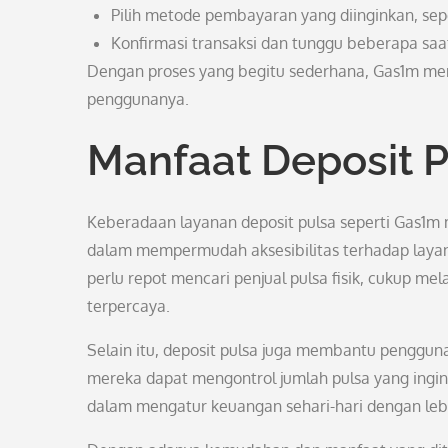
Pilih metode pembayaran yang diinginkan, sepe
Konfirmasi transaksi dan tunggu beberapa saat 
Dengan proses yang begitu sederhana, Gas1m m
penggunanya.
Manfaat Deposit 
Keberadaan layanan deposit pulsa seperti Gas1m
dalam mempermudah aksesibilitas terhadap layan
perlu repot mencari penjual pulsa fisik, cukup mel
terpercaya.
Selain itu, deposit pulsa juga membantu penggun
mereka dapat mengontrol jumlah pulsa yang ingin
dalam mengatur keuangan sehari-hari dengan lebi