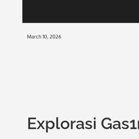
Posted
March 10, 2026
on
Explorasi Gas1