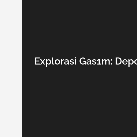
Explorasi Gas1m: Depo