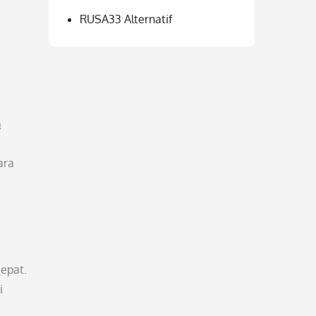
RUSA33 Alternatif
m
ara
epat.
i