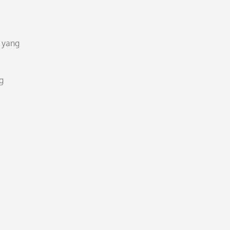
 yang
g