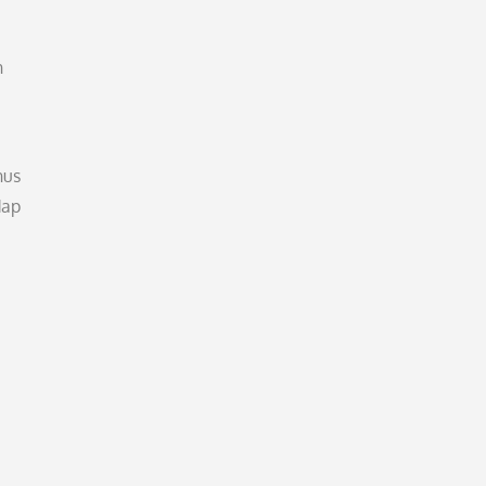
n
nus
dap