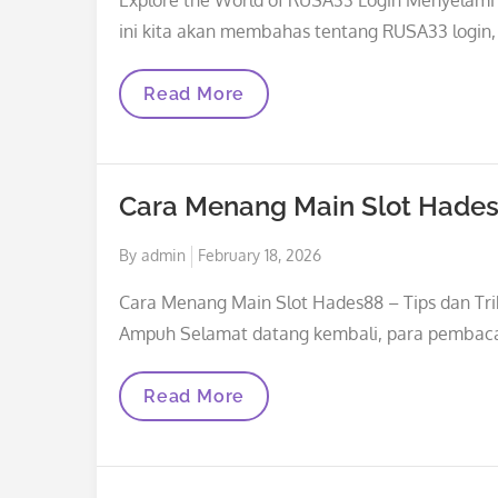
Explore the World of RUSA33 Login Menyelami D
ini kita akan membahas tentang RUSA33 login,
Menyelami
Read More
Dunia
RUSA33
Login
Cara Menang Main Slot Hades
Posted
By
admin
February 18, 2026
on
Cara Menang Main Slot Hades88 – Tips dan Tr
Ampuh Selamat datang kembali, para pembaca
Cara
Read More
Menang
Main
Slot
Hades88
–