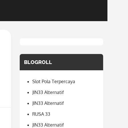
BLOGROLL
Slot Pola Terpercaya
JIN33 Alternatif
JIN33 Alternatif
RUSA 33
JIN33 Alternatif