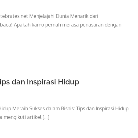
rtebrates.net Menjelajahi Dunia Menarik dari
mbaca! Apakah kamu pernah merasa penasaran dengan
ips dan Inspirasi Hidup
Hidup Meraih Sukses dalam Bisnis: Tips dan Inspirasi Hidup
 mengikuti artikel […]