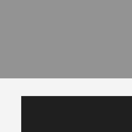
Skip
to
content