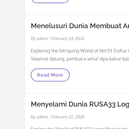
Sukses
Dalam
Bisnis:
Tips
Dan
Menelusuri Dunia Membuat Ar
Inspirasi
Hidup
Posted
By
admin
February 24, 2026
on
Exploring the Intriguing World of Net33 Dafta
Selamat datang, pembaca setia! Apa kabar kalian
Menelusuri
Read More
Dunia
Membuat
Artikel
Acak
Dengan
Menyelami Dunia RUSA33 Log
Net33
Daftar
Posted
By
admin
February 22, 2026
on