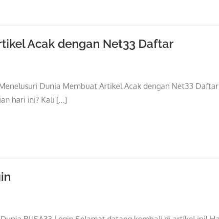
tikel Acak dengan Net33 Daftar
r Menelusuri Dunia Membuat Artikel Acak dengan Net33 Daftar
 hari ini? Kali […]
in