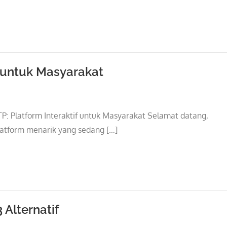
f untuk Masyarakat
TP: Platform Interaktif untuk Masyarakat Selamat datang,
latform menarik yang sedang […]
 Alternatif