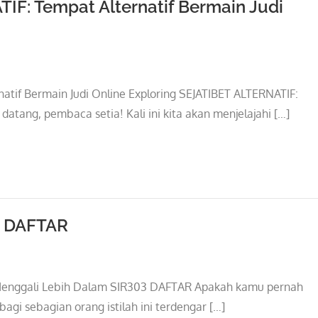
IF: Tempat Alternatif Bermain Judi
atif Bermain Judi Online Exploring SEJATIBET ALTERNATIF:
datang, pembaca setia! Kali ini kita akan menjelajahi […]
3 DAFTAR
Menggali Lebih Dalam SIR303 DAFTAR Apakah kamu pernah
i sebagian orang istilah ini terdengar […]