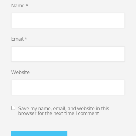
Name
*
Email
*
Website
Save my name, email, and website in this
browser for the next time I comment.