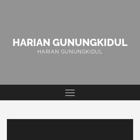
Skip
to
content
HARIAN GUNUNGKIDUL
HARIAN GUNUNGKIDUL