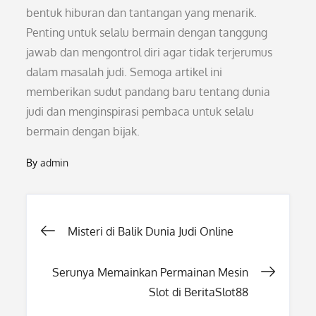
bentuk hiburan dan tantangan yang menarik.
Penting untuk selalu bermain dengan tanggung
jawab dan mengontrol diri agar tidak terjerumus
dalam masalah judi. Semoga artikel ini
memberikan sudut pandang baru tentang dunia
judi dan menginspirasi pembaca untuk selalu
bermain dengan bijak.
By
admin
Post
Misteri di Balik Dunia Judi Online
navigation
Serunya Memainkan Permainan Mesin
Slot di BeritaSlot88