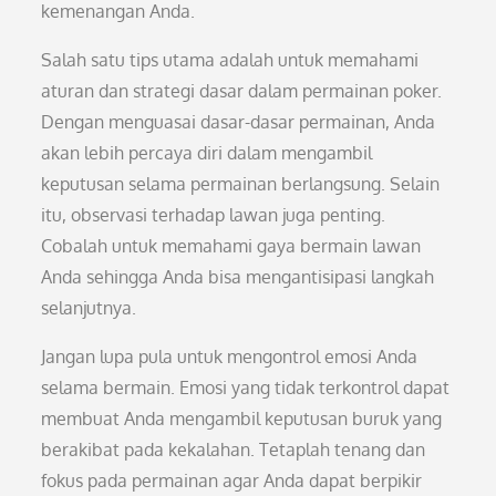
kemenangan Anda.
Salah satu tips utama adalah untuk memahami
aturan dan strategi dasar dalam permainan poker.
Dengan menguasai dasar-dasar permainan, Anda
akan lebih percaya diri dalam mengambil
keputusan selama permainan berlangsung. Selain
itu, observasi terhadap lawan juga penting.
Cobalah untuk memahami gaya bermain lawan
Anda sehingga Anda bisa mengantisipasi langkah
selanjutnya.
Jangan lupa pula untuk mengontrol emosi Anda
selama bermain. Emosi yang tidak terkontrol dapat
membuat Anda mengambil keputusan buruk yang
berakibat pada kekalahan. Tetaplah tenang dan
fokus pada permainan agar Anda dapat berpikir