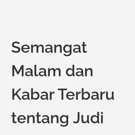
on
Semangat
Malam dan
Kabar Terbaru
tentang Judi