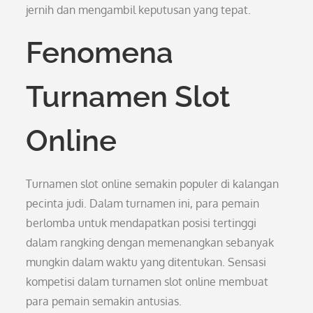
jernih dan mengambil keputusan yang tepat.
Fenomena
Turnamen Slot
Online
Turnamen slot online semakin populer di kalangan
pecinta judi. Dalam turnamen ini, para pemain
berlomba untuk mendapatkan posisi tertinggi
dalam rangking dengan memenangkan sebanyak
mungkin dalam waktu yang ditentukan. Sensasi
kompetisi dalam turnamen slot online membuat
para pemain semakin antusias.