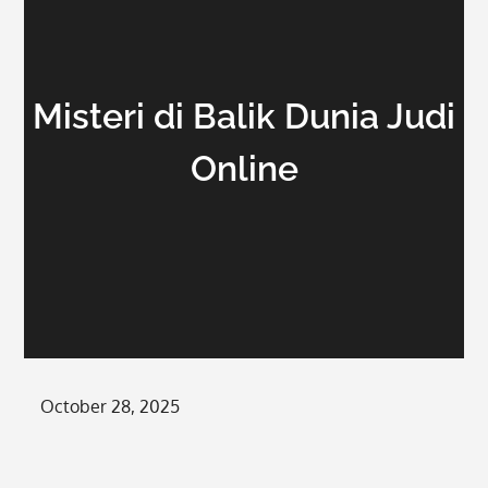
Misteri di Balik Dunia Judi
Online
Posted
October 28, 2025
on