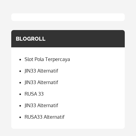
BLOGROLL
Slot Pola Terpercaya
JIN33 Alternatif
JIN33 Alternatif
RUSA 33
JIN33 Alternatif
RUSA33 Alternatif