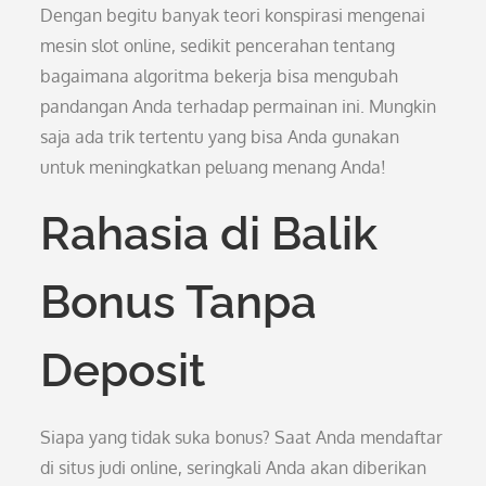
Dengan begitu banyak teori konspirasi mengenai
mesin slot online, sedikit pencerahan tentang
bagaimana algoritma bekerja bisa mengubah
pandangan Anda terhadap permainan ini. Mungkin
saja ada trik tertentu yang bisa Anda gunakan
untuk meningkatkan peluang menang Anda!
Rahasia di Balik
Bonus Tanpa
Deposit
Siapa yang tidak suka bonus? Saat Anda mendaftar
di situs judi online, seringkali Anda akan diberikan