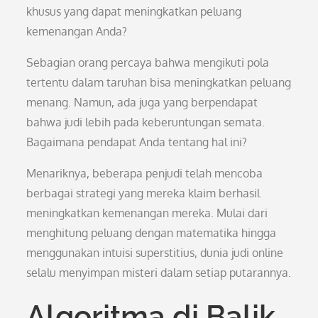
khusus yang dapat meningkatkan peluang
kemenangan Anda?
Sebagian orang percaya bahwa mengikuti pola
tertentu dalam taruhan bisa meningkatkan peluang
menang. Namun, ada juga yang berpendapat
bahwa judi lebih pada keberuntungan semata.
Bagaimana pendapat Anda tentang hal ini?
Menariknya, beberapa penjudi telah mencoba
berbagai strategi yang mereka klaim berhasil
meningkatkan kemenangan mereka. Mulai dari
menghitung peluang dengan matematika hingga
menggunakan intuisi superstitius, dunia judi online
selalu menyimpan misteri dalam setiap putarannya.
Algoritma di Balik