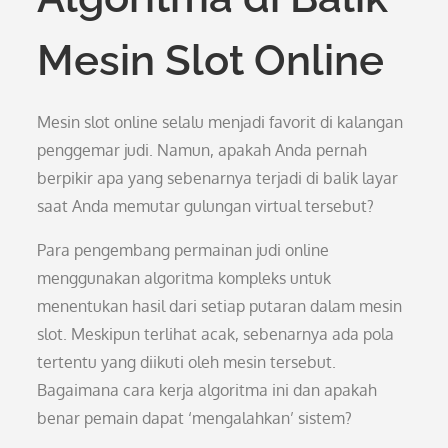
Mesin Slot Online
Mesin slot online selalu menjadi favorit di kalangan
penggemar judi. Namun, apakah Anda pernah
berpikir apa yang sebenarnya terjadi di balik layar
saat Anda memutar gulungan virtual tersebut?
Para pengembang permainan judi online
menggunakan algoritma kompleks untuk
menentukan hasil dari setiap putaran dalam mesin
slot. Meskipun terlihat acak, sebenarnya ada pola
tertentu yang diikuti oleh mesin tersebut.
Bagaimana cara kerja algoritma ini dan apakah
benar pemain dapat ‘mengalahkan’ sistem?