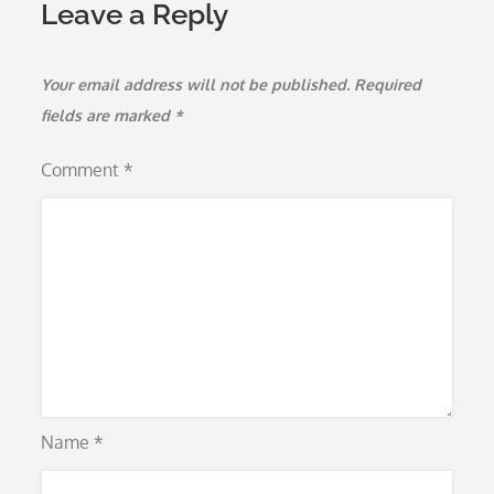
Leave a Reply
Your email address will not be published.
Required
fields are marked
*
Comment
*
Name
*