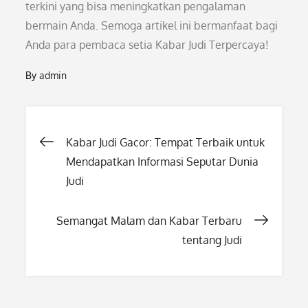
terkini yang bisa meningkatkan pengalaman
bermain Anda. Semoga artikel ini bermanfaat bagi
Anda para pembaca setia Kabar Judi Terpercaya!
By
admin
Post
Kabar Judi Gacor: Tempat Terbaik untuk
Mendapatkan Informasi Seputar Dunia
navigation
Judi
Semangat Malam dan Kabar Terbaru
tentang Judi