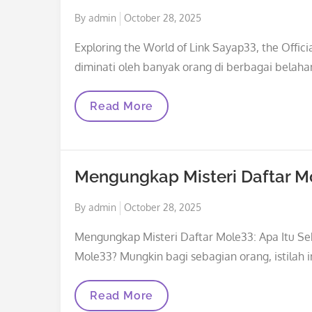
Posted
By
admin
October 28, 2025
on
Exploring the World of Link Sayap33, the Officia
diminati oleh banyak orang di berbagai belahan
Exploring
Read More
The
World
Of
Link
Sayap33,
Mengungkap Misteri Daftar Mo
The
Official
Alternative
Posted
By
admin
October 28, 2025
To
Slot777
on
Mengungkap Misteri Daftar Mole33: Apa Itu 
Mole33? Mungkin bagi sebagian orang, istilah in
Mengungkap
Read More
Misteri