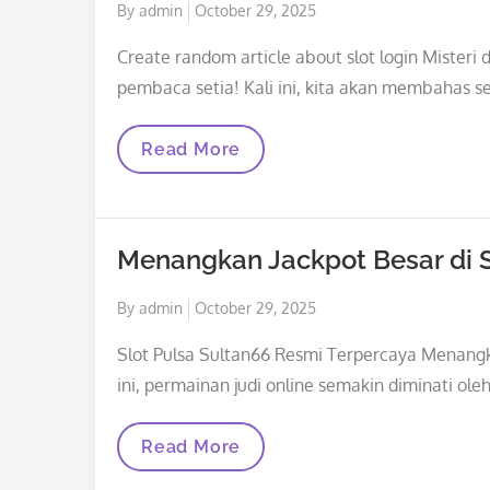
Posted
By
admin
October 29, 2025
on
Create random article about slot login Misteri 
pembaca setia! Kali ini, kita akan membahas s
Misteri
Read More
Di
Balik
Slot
Login:
Simak
Menangkan Jackpot Besar di S
Kisahnya!
Posted
By
admin
October 29, 2025
on
Slot Pulsa Sultan66 Resmi Terpercaya Menangka
ini, permainan judi online semakin diminati ole
Menangkan
Read More
Jackpot
Besar