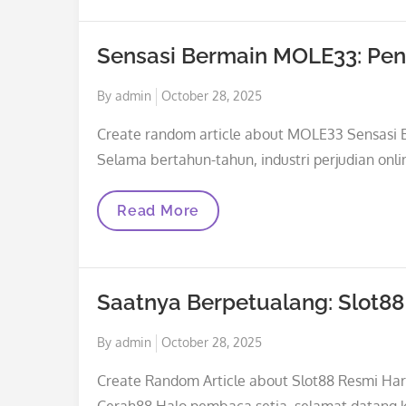
Di
Slot
Pulsa
Sensasi Bermain MOLE33: Peng
Sultan66
Resmi
Terpercaya!
Posted
By
admin
October 28, 2025
on
Create random article about MOLE33 Sensasi 
Selama bertahun-tahun, industri perjudian onl
Sensasi
Read More
Bermain
MOLE33:
Pengalaman
Unik
Di
Saatnya Berpetualang: Slot88
Dunia
Perjudian
Online
Posted
By
admin
October 28, 2025
on
Create Random Article about Slot88 Resmi Hari