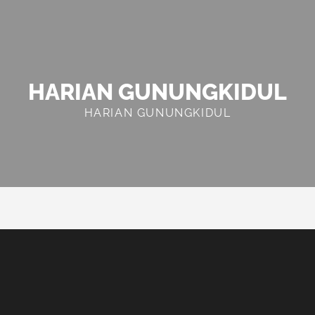
HARIAN GUNUNGKIDUL
HARIAN GUNUNGKIDUL