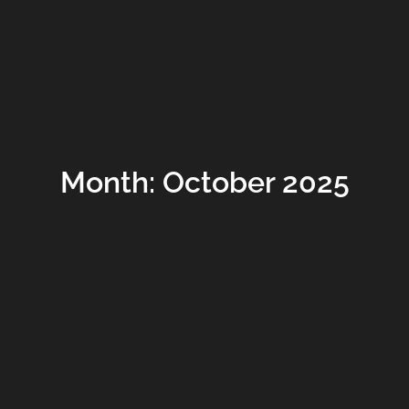
Month:
October 2025