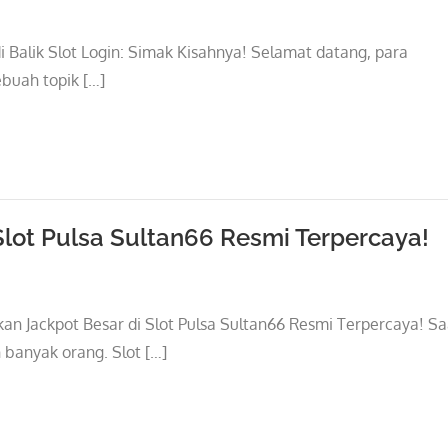
di Balik Slot Login: Simak Kisahnya! Selamat datang, para
ebuah topik […]
lot Pulsa Sultan66 Resmi Terpercaya!
n Jackpot Besar di Slot Pulsa Sultan66 Resmi Terpercaya! Sa
h banyak orang. Slot […]