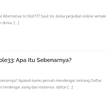
l Alternative to Slot777 Saat ini, dunia perjudian online semak
 dunia. […]
le33: Apa Itu Sebenarnya?
Sebenarnya? Apakah kamu pernah mendengar tentang Daftar
i terdengar asing dan misterius. daftar […]