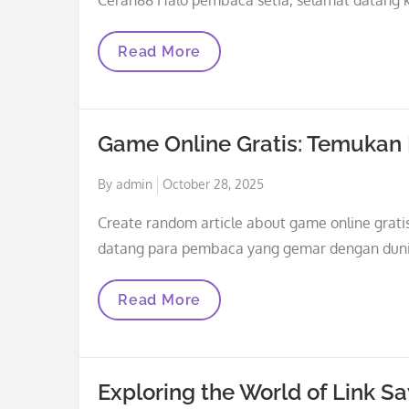
Cerah88 Halo pembaca setia, selamat datang ke
Saatnya
Read More
Berpetualang:
Slot88
Resmi
Hari
Ini
Game Online Gratis: Temukan
Cerah88
Posted
By
admin
October 28, 2025
on
Create random article about game online grat
datang para pembaca yang gemar dengan dunia
Game
Read More
Online
Gratis:
Temukan
Keseruan
Tanpa
Exploring the World of Link Say
Batas!