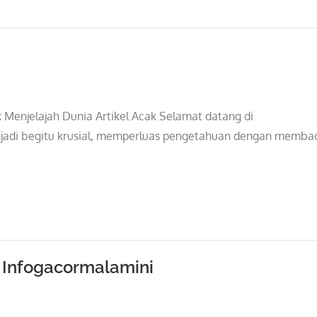
k Menjelajah Dunia Artikel Acak Selamat datang di
enjadi begitu krusial, memperluas pengetahuan dengan memba
 Infogacormalamini