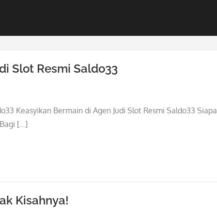
di Slot Resmi Saldo33
do33 Keasyikan Bermain di Agen Judi Slot Resmi Saldo33 Siapa
Bagi […]
mak Kisahnya!