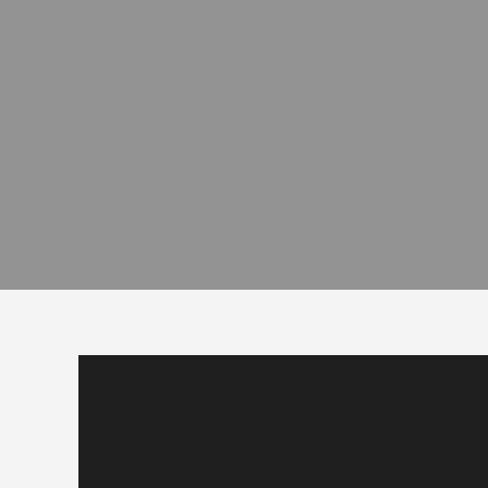
Skip
to
content