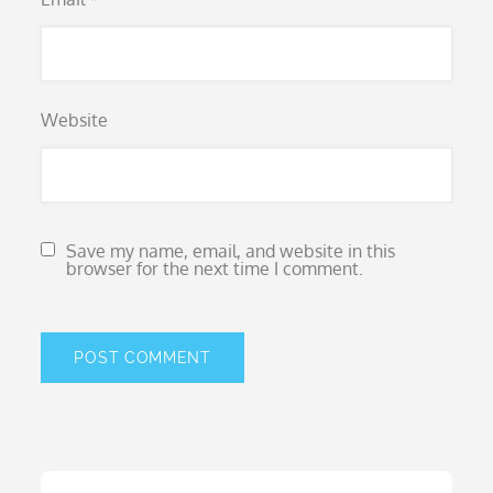
Website
Save my name, email, and website in this
browser for the next time I comment.