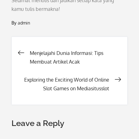
Selamat menulis dan jadikan setiap kata yang
kamu tulis bermakna!
By
admin
Post
Menjelajahi Dunia Informasi: Tips
Membuat Artikel Acak
navigation
Exploring the Exciting World of Online
Slot Games on Mediasitusslot
Leave a Reply