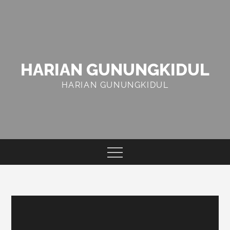
Skip
to
content
HARIAN GUNUNGKIDUL
HARIAN GUNUNGKIDUL