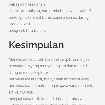
bebas dari kesalahan
ejaan, tata bahasa, dan tanda baca yang salah. Bila
perlu, gunakan alat bantu seperti kamus daring
atau aplikasi
pengecek tata bahasa.
Kesimpulan
Menulis artikel untuk mediasitusrtp bisa menjadi
pengalaman yang menyenangkan dan mendidik.
Dengan mengeksplorasi
berbagai ide kreatif, menyajikan informasi yang
berbeda, dan menulis dengan gaya yang menarik,
artikelmu bisa
menjadi daya tarik tersendiri bagi pembaca.