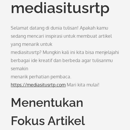
mediasitusrtp
Selamat datang di dunia tulisan! Apakah kamu
sedang mencari inspirasi untuk membuat artikel
yang menarik untuk
mediasitusrtp? Mungkin kali ini kita bisa menjelajahi
berbagai ide kreatif dan berbeda agar tulisanmu
semakin
menarik perhatian pembaca.
https://mediasitusrtp.com
Mari kita mulai!
Menentukan
Fokus Artikel