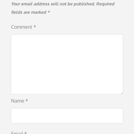
Your email address will not be published.
Required
fields are marked
*
Comment
*
Name
*
Email
*