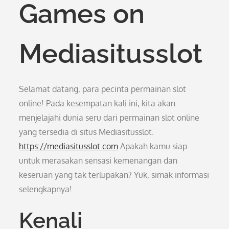
Games on
Mediasitusslot
Selamat datang, para pecinta permainan slot
online! Pada kesempatan kali ini, kita akan
menjelajahi dunia seru dari permainan slot online
yang tersedia di situs Mediasitusslot.
https://mediasitusslot.com
Apakah kamu siap
untuk merasakan sensasi kemenangan dan
keseruan yang tak terlupakan? Yuk, simak informasi
selengkapnya!
Kenali