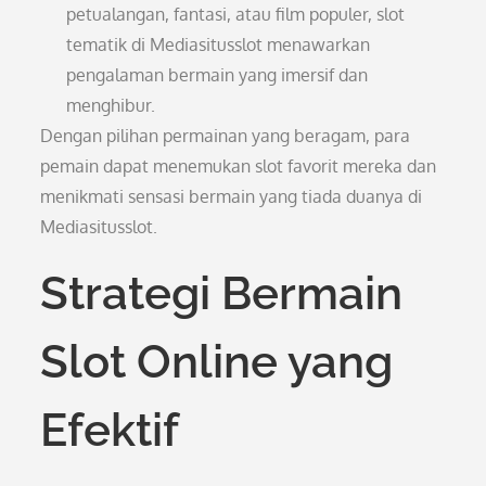
petualangan, fantasi, atau film populer, slot
tematik di Mediasitusslot menawarkan
pengalaman bermain yang imersif dan
menghibur.
Dengan pilihan permainan yang beragam, para
pemain dapat menemukan slot favorit mereka dan
menikmati sensasi bermain yang tiada duanya di
Mediasitusslot.
Strategi Bermain
Slot Online yang
Efektif