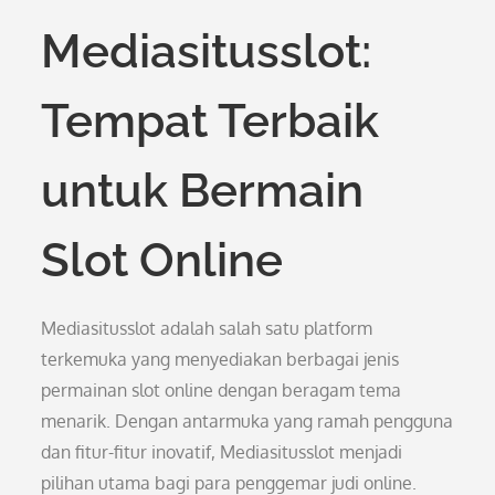
Mediasitusslot:
Tempat Terbaik
untuk Bermain
Slot Online
Mediasitusslot adalah salah satu platform
terkemuka yang menyediakan berbagai jenis
permainan slot online dengan beragam tema
menarik. Dengan antarmuka yang ramah pengguna
dan fitur-fitur inovatif, Mediasitusslot menjadi
pilihan utama bagi para penggemar judi online.