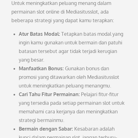
Untuk meningkatkan peluang menang dalam
permainan slot online di Mediasitusslot, ada
beberapa strategi yang dapat kamu terapkan:
Atur Batas Modal:
Tetapkan batas modal yang
ingin kamu gunakan untuk bermain dan patuhi
batasan tersebut agar tidak terjadi kerugian
yang besar.
Manfaatkan Bonus:
Gunakan bonus dan
promosi yang ditawarkan oleh Mediasitusslot
untuk meningkatkan peluang menangmu.
Cari Tahu Fitur Permainan:
Pelajari fitur-fitur
yang tersedia pada setiap permainan slot untuk
memahami cara kerjanya dan meningkatkan
strategi bermainmu.
Bermain dengan Sabar:
Kesabaran adalah
kunci dalam permainan slot, jangan terburu-