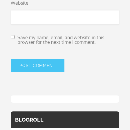
Website
Save my name, email, and website in this
browser for the next time I comment.
BLOGROLL