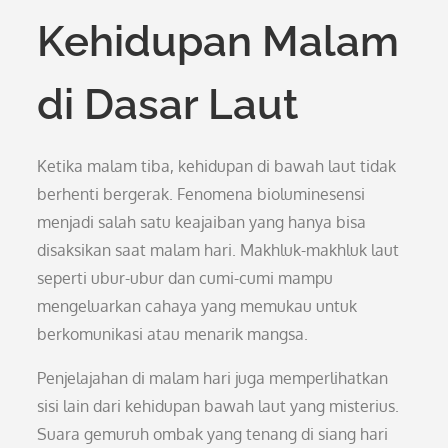
Kehidupan Malam
di Dasar Laut
Ketika malam tiba, kehidupan di bawah laut tidak
berhenti bergerak. Fenomena bioluminesensi
menjadi salah satu keajaiban yang hanya bisa
disaksikan saat malam hari. Makhluk-makhluk laut
seperti ubur-ubur dan cumi-cumi mampu
mengeluarkan cahaya yang memukau untuk
berkomunikasi atau menarik mangsa.
Penjelajahan di malam hari juga memperlihatkan
sisi lain dari kehidupan bawah laut yang misterius.
Suara gemuruh ombak yang tenang di siang hari