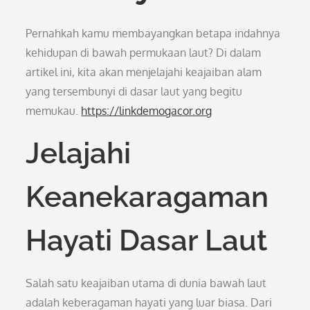
Pernahkah kamu membayangkan betapa indahnya
kehidupan di bawah permukaan laut? Di dalam
artikel ini, kita akan menjelajahi keajaiban alam
yang tersembunyi di dasar laut yang begitu
memukau.
https://linkdemogacor.org
Jelajahi
Keanekaragaman
Hayati Dasar Laut
Salah satu keajaiban utama di dunia bawah laut
adalah keberagaman hayati yang luar biasa. Dari