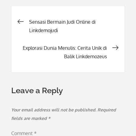
Post
Sensasi Bermain Judi Online di
Linkdemojudi
navigation
Explorasi Dunia Menulis: Cerita Unik di
Balik Linkdemozeus
Leave a Reply
Your email address will not be published.
Required
fields are marked
*
Comment
*