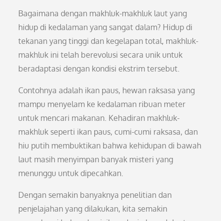
Bagaimana dengan makhluk-makhluk laut yang
hidup di kedalaman yang sangat dalam? Hidup di
tekanan yang tinggi dan kegelapan total, makhluk-
makhluk ini telah berevolusi secara unik untuk
beradaptasi dengan kondisi ekstrim tersebut.
Contohnya adalah ikan paus, hewan raksasa yang
mampu menyelam ke kedalaman ribuan meter
untuk mencari makanan. Kehadiran makhluk-
makhluk seperti ikan paus, cumi-cumi raksasa, dan
hiu putih membuktikan bahwa kehidupan di bawah
laut masih menyimpan banyak misteri yang
menunggu untuk dipecahkan.
Dengan semakin banyaknya penelitian dan
penjelajahan yang dilakukan, kita semakin