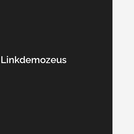
ik Linkdemozeus