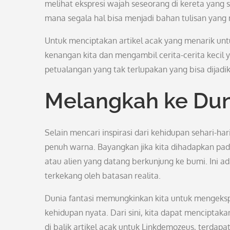
melihat ekspresi wajah seseorang di kereta yang 
mana segala hal bisa menjadi bahan tulisan yang
Untuk menciptakan artikel acak yang menarik unt
kenangan kita dan mengambil cerita-cerita kecil ya
petualangan yang tak terlupakan yang bisa dijadik
Melangkah ke Dun
Selain mencari inspirasi dari kehidupan sehari-har
penuh warna. Bayangkan jika kita dihadapkan pad
atau alien yang datang berkunjung ke bumi. Ini ad
terkekang oleh batasan realita.
Dunia fantasi memungkinkan kita untuk mengeksp
kehidupan nyata. Dari sini, kita dapat menciptak
di balik artikel acak untuk Linkdemozeus, terdap