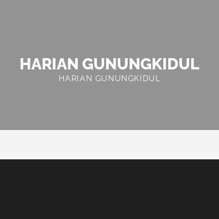
HARIAN GUNUNGKIDUL
HARIAN GUNUNGKIDUL