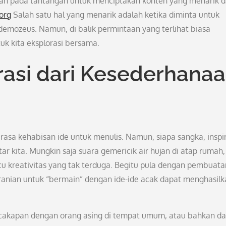
apkan pada tantangan untuk menciptakan konten yang menarik 
org
Salah satu hal yang menarik adalah ketika diminta untuk
demozeus. Namun, di balik permintaan yang terlihat biasa
uk kita eksplorasi bersama.
asi dari Kesederhana
rasa kehabisan ide untuk menulis. Namun, siapa sangka, inspir
tar kita. Mungkin saja suara gemericik air hujan di atap rumah,
cu kreativitas yang tak terduga. Begitu pula dengan pembuata
ranian untuk “bermain” dengan ide-ide acak dapat menghasilk
ercakapan dengan orang asing di tempat umum, atau bahkan da