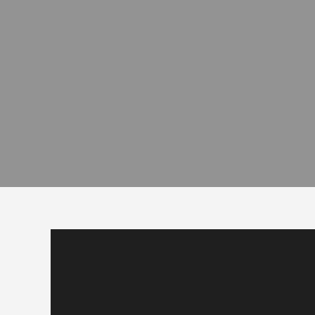
Skip
to
content