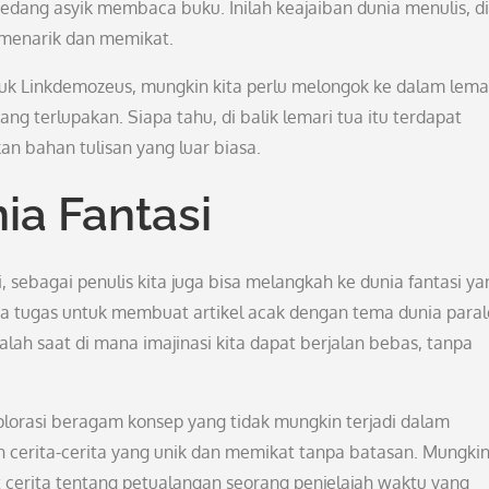
sedang asyik membaca buku. Inilah keajaiban dunia menulis, di
 menarik dan memikat.
uk Linkdemozeus, mungkin kita perlu melongok ke dalam lema
ng terlupakan. Siapa tahu, di balik lemari tua itu terdapat
an bahan tulisan yang luar biasa.
ia Fantasi
i, sebagai penulis kita juga bisa melangkah ke dunia fantasi ya
a tugas untuk membuat artikel acak dengan tema dunia paral
alah saat di mana imajinasi kita dapat berjalan bebas, tanpa
lorasi beragam konsep yang tidak mungkin terjadi dalam
an cerita-cerita yang unik dan memikat tanpa batasan. Mungkin
at cerita tentang petualangan seorang penjelajah waktu yang