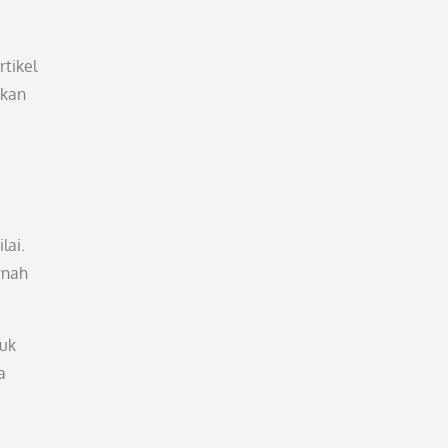
tikel
rkan
lai.
rnah
tuk
a