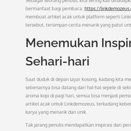
Sebagai seorang penulis, kita sering kali dihad
bermanfaat bagi pembaca.
https://linkdemozeus.
membuat artikel acak untuk platform seperti Link
tersebut, tersimpan cerita menarik yang patut unt
Menemukan Inspir
Sehari-hari
Saat duduk di depan layar kosong, kadang kita me
sebenarnya bisa datang dari hal-hal sepele di seki
aroma kopi di pagi hari, semua bisa menjadi pemi
artikel acak untuk Linkdemozeus, terkadang kebe
karya yang menarik dan unik.
Tak jarang penulis mendapatkan inspirasi dari p