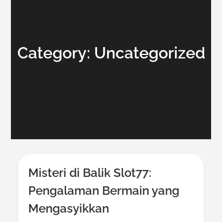
Category:
Uncategorized
Misteri di Balik Slot77:
Pengalaman Bermain yang
Mengasyikkan