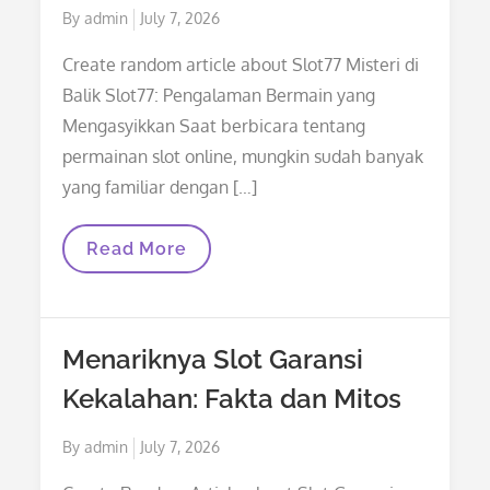
Posted
By
admin
July 7, 2026
on
Create random article about Slot77 Misteri di
Balik Slot77: Pengalaman Bermain yang
Mengasyikkan Saat berbicara tentang
permainan slot online, mungkin sudah banyak
yang familiar dengan […]
Misteri
Read More
Di
Balik
Slot77:
Pengalaman
Bermain
Menariknya Slot Garansi
Yang
Mengasyikkan
Kekalahan: Fakta dan Mitos
Posted
By
admin
July 7, 2026
on