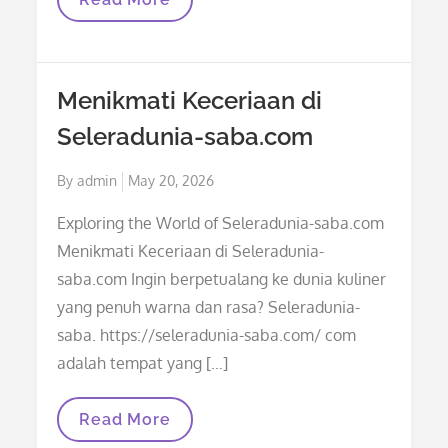
RATU898
LOGIN:
Portal
Bermain
Online
Menikmati Keceriaan di
Terbaik
Seleradunia-saba.com
Posted
By
admin
May 20, 2026
on
Exploring the World of Seleradunia-saba.com
Menikmati Keceriaan di Seleradunia-
saba.com Ingin berpetualang ke dunia kuliner
yang penuh warna dan rasa? Seleradunia-
saba. https://seleradunia-saba.com/ com
adalah tempat yang […]
Menikmati
Read More
Keceriaan