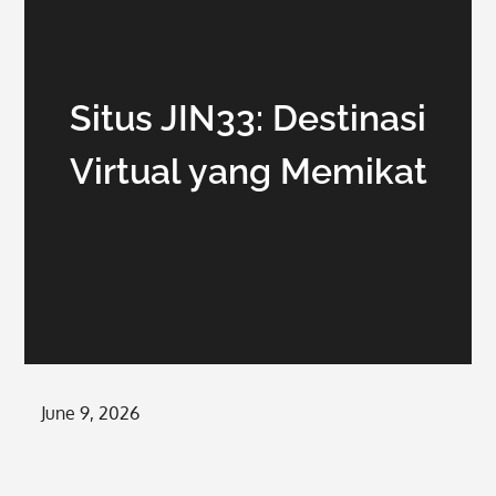
Situs JIN33: Destinasi
Virtual yang Memikat
Posted
June 9, 2026
on