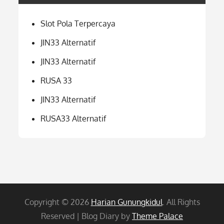
Slot Pola Terpercaya
JIN33 Alternatif
JIN33 Alternatif
RUSA 33
JIN33 Alternatif
RUSA33 Alternatif
Copyright © 2026
Harian Gunungkidul
. All Rights
Reserved | Blog Diary by
Theme Palace