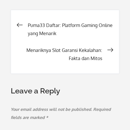
Post
Puma33 Daftar: Platform Gaming Online
yang Menarik
navigation
Menariknya Slot Garansi Kekalahan:
Fakta dan Mitos
Leave a Reply
Your email address will not be published.
Required
fields are marked
*