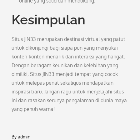
online yang solid dan mendukung.
Kesimpulan
Situs JIN33 merupakan destinasi virtual yang patut
untuk dikunjungi bagi siapa pun yang menyukai
konten-konten menarik dan interaksi yang hangat.
Dengan beragam keunikan dan kelebihan yang
dimiliki, Situs JIN33 menjadi tempat yang cocok
untuk melepas penat sekaligus mendapatkan
inspirasi baru. Jangan ragu untuk menjelajahi situs
ini dan rasakan serunya pengalaman di dunia maya
yang penuh warna!
By
admin