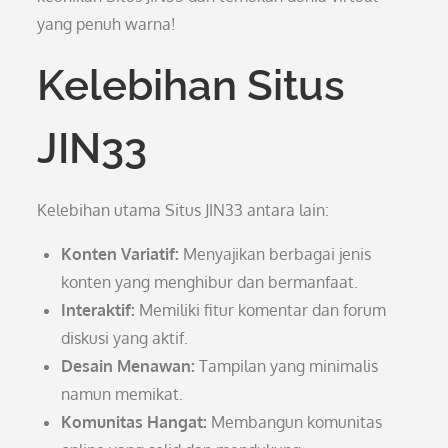
yang penuh warna!
Kelebihan Situs
JIN33
Kelebihan utama Situs JIN33 antara lain:
Konten Variatif:
Menyajikan berbagai jenis
konten yang menghibur dan bermanfaat.
Interaktif:
Memiliki fitur komentar dan forum
diskusi yang aktif.
Desain Menawan:
Tampilan yang minimalis
namun memikat.
Komunitas Hangat:
Membangun komunitas