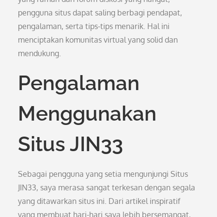
pengguna situs dapat saling berbagi pendapat,
pengalaman, serta tips-tips menarik. Hal ini
menciptakan komunitas virtual yang solid dan
mendukung.
Pengalaman
Menggunakan
Situs JIN33
Sebagai pengguna yang setia mengunjungi Situs
JIN33, saya merasa sangat terkesan dengan segala
yang ditawarkan situs ini. Dari artikel inspiratif
yang membuat hari-hari saya lebih bersemangat,