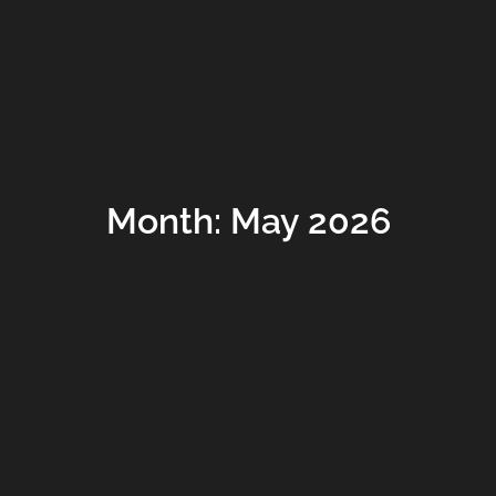
Month:
May 2026