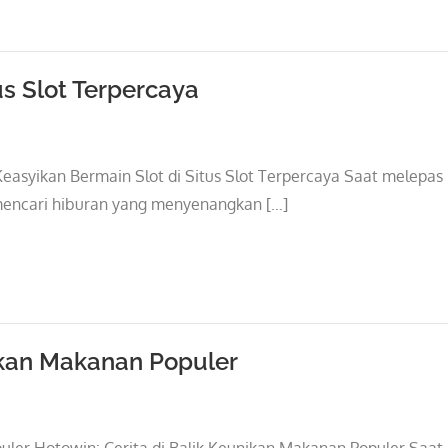
us Slot Terpercaya
easyikan Bermain Slot di Situs Slot Terpercaya Saat melepas
g mencari hiburan yang menyenangkan […]
nikan Makanan Populer