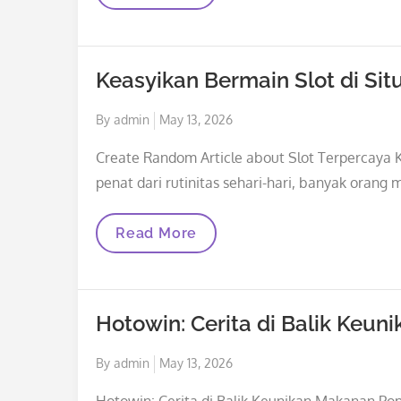
Kesenangan
Dalam
Menciptakan
Artikel
Acak
Keasyikan Bermain Slot di Sit
Posted
By
admin
May 13, 2026
on
Create Random Article about Slot Terpercaya K
penat dari rutinitas sehari-hari, banyak oran
Keasyikan
Read More
Bermain
Slot
Di
Situs
Slot
Hotowin: Cerita di Balik Keu
Terpercaya
Posted
By
admin
May 13, 2026
on