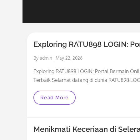
Exploring RATU898 LOGIN: Por
Posted
By
admin
May 22, 2026
on
Exploring RATU898 LOGIN: Portal Bermain Onli
Terbaik Selamat datang di dunia RATU898 LOGI
Exploring
Read More
RATU898
LOGIN:
Portal
Bermain
Online
Menikmati Keceriaan di Sele
Terbaik