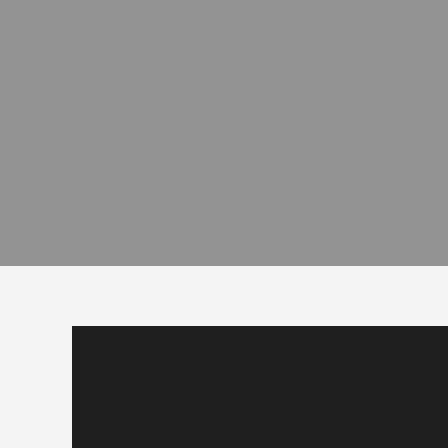
Skip
to
content