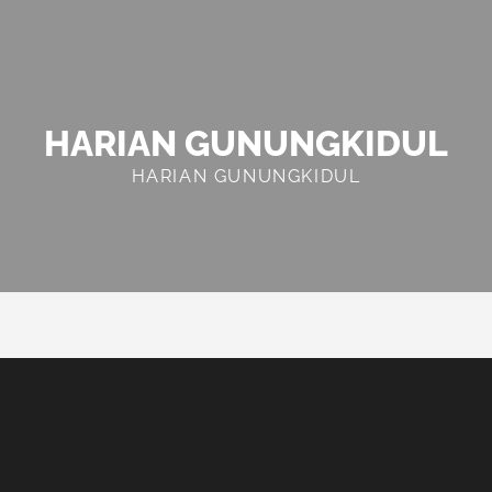
HARIAN GUNUNGKIDUL
HARIAN GUNUNGKIDUL