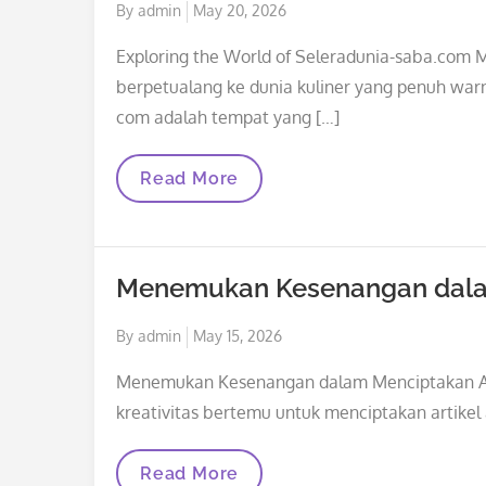
Posted
By
admin
May 20, 2026
on
Exploring the World of Seleradunia-saba.com 
berpetualang ke dunia kuliner yang penuh warn
com adalah tempat yang […]
Menikmati
Read More
Keceriaan
Di
Seleradunia-
Saba.com
Menemukan Kesenangan dalam
Posted
By
admin
May 15, 2026
on
Menemukan Kesenangan dalam Menciptakan Arti
kreativitas bertemu untuk menciptakan artikel
Menemukan
Read More