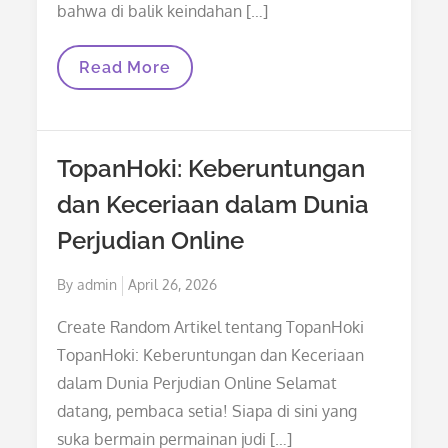
bahwa di balik keindahan […]
Topansakti:
Read More
Misteri
Dan
Keajaiban
Alam
Yang
TopanHoki: Keberuntungan
Menakjubkan
dan Keceriaan dalam Dunia
Perjudian Online
Posted
By
admin
April 26, 2026
on
Create Random Artikel tentang TopanHoki
TopanHoki: Keberuntungan dan Keceriaan
dalam Dunia Perjudian Online Selamat
datang, pembaca setia! Siapa di sini yang
suka bermain permainan judi […]