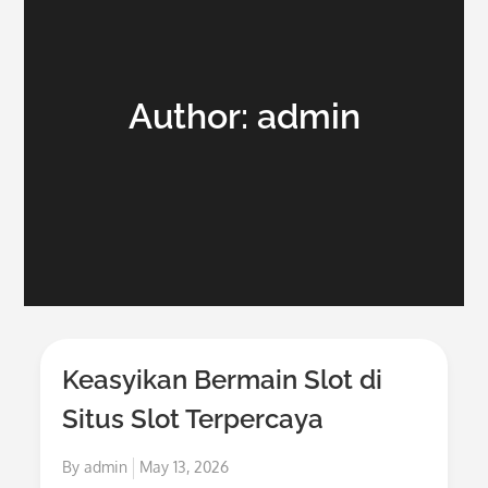
Author:
admin
Keasyikan Bermain Slot di
Situs Slot Terpercaya
Posted
By
admin
May 13, 2026