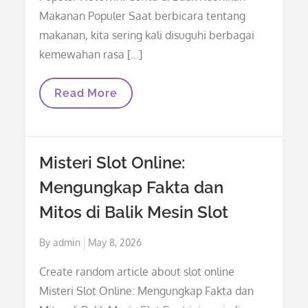
Makanan Populer Saat berbicara tentang
makanan, kita sering kali disuguhi berbagai
kemewahan rasa […]
Hotowin:
Read More
Cerita
Di
Balik
Keunikan
Makanan
Misteri Slot Online:
Populer
Mengungkap Fakta dan
Mitos di Balik Mesin Slot
Posted
By
admin
May 8, 2026
on
Create random article about slot online
Misteri Slot Online: Mengungkap Fakta dan