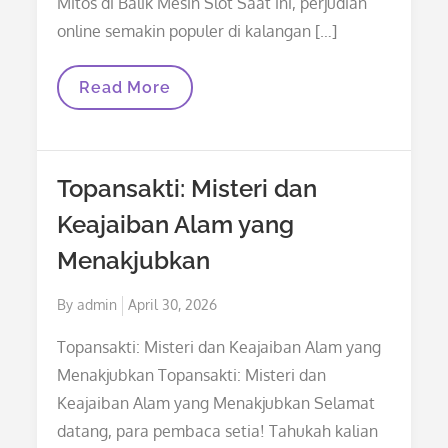
Mitos di Balik Mesin Slot Saat ini, perjudian
online semakin populer di kalangan […]
Misteri
Read More
Slot
Online:
Mengungkap
Fakta
Dan
Topansakti: Misteri dan
Mitos
Di
Keajaiban Alam yang
Balik
Mesin
Menakjubkan
Slot
Posted
By
admin
April 30, 2026
on
Topansakti: Misteri dan Keajaiban Alam yang
Menakjubkan Topansakti: Misteri dan
Keajaiban Alam yang Menakjubkan Selamat
datang, para pembaca setia! Tahukah kalian