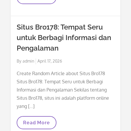
Menarik
Dengan
Link
Bro178
Situs Bro178: Tempat Seru
untuk Berbagi Informasi dan
Pengalaman
Posted
By
admin
April 17, 2026
on
Create Random Article about Situs Bro178
Situs Bro178: Tempat Seru untuk Berbagi
Informasi dan Pengalaman Sekilas tentang
Situs Bro178, situs ini adalah platform online
yang […]
Situs
Read More
Bro178: