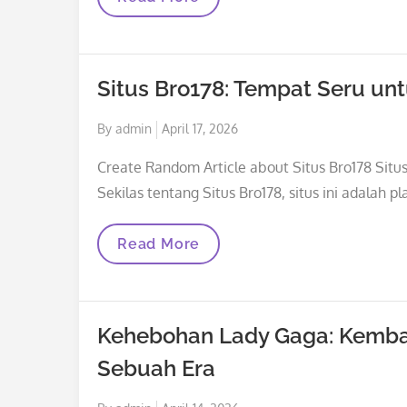
Menarik
Dengan
Link
Bro178
Situs Bro178: Tempat Seru un
Posted
By
admin
April 17, 2026
on
Create Random Article about Situs Bro178 Sit
Sekilas tentang Situs Bro178, situs ini adalah p
Situs
Read More
Bro178:
Tempat
Seru
Untuk
Berbagi
Kehebohan Lady Gaga: Kembal
Informasi
Dan
Sebuah Era
Pengalaman