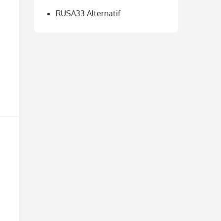
RUSA33 Alternatif