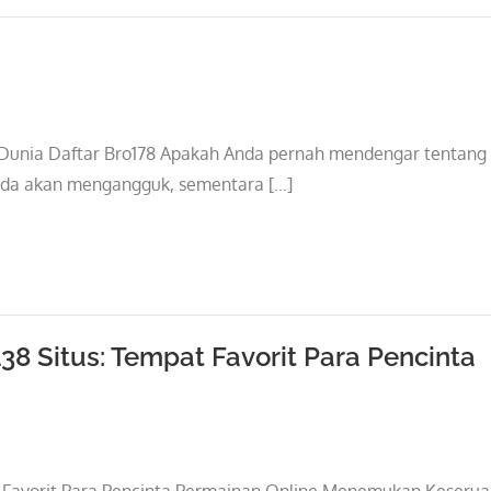
k Dunia Daftar Bro178 Apakah Anda pernah mendengar tentang
Anda akan mengangguk, sementara […]
 Situs: Tempat Favorit Para Pencinta