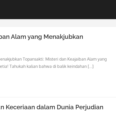
aiban Alam yang Menakjubkan
Menakjubkan Topansakti: Misteri dan Keajaiban Alam yang
ia! Tahukah kalian bahwa di balik keindahan […]
n Keceriaan dalam Dunia Perjudian