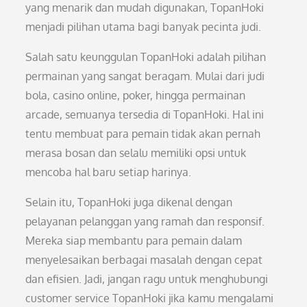
yang menarik dan mudah digunakan, TopanHoki
menjadi pilihan utama bagi banyak pecinta judi.
Salah satu keunggulan TopanHoki adalah pilihan
permainan yang sangat beragam. Mulai dari judi
bola, casino online, poker, hingga permainan
arcade, semuanya tersedia di TopanHoki. Hal ini
tentu membuat para pemain tidak akan pernah
merasa bosan dan selalu memiliki opsi untuk
mencoba hal baru setiap harinya.
Selain itu, TopanHoki juga dikenal dengan
pelayanan pelanggan yang ramah dan responsif.
Mereka siap membantu para pemain dalam
menyelesaikan berbagai masalah dengan cepat
dan efisien. Jadi, jangan ragu untuk menghubungi
customer service TopanHoki jika kamu mengalami