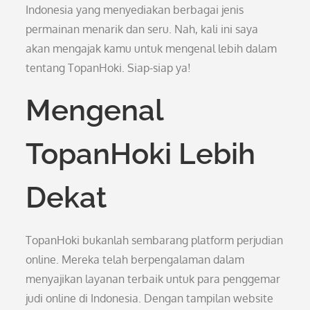
Indonesia yang menyediakan berbagai jenis
permainan menarik dan seru. Nah, kali ini saya
akan mengajak kamu untuk mengenal lebih dalam
tentang TopanHoki. Siap-siap ya!
Mengenal
TopanHoki Lebih
Dekat
TopanHoki bukanlah sembarang platform perjudian
online. Mereka telah berpengalaman dalam
menyajikan layanan terbaik untuk para penggemar
judi online di Indonesia. Dengan tampilan website