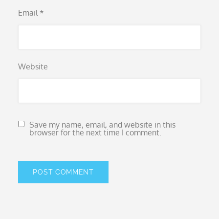
Email
*
Website
Save my name, email, and website in this
browser for the next time I comment.