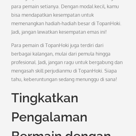
para pemain setianya. Dengan modal kecil, kamu
bisa mendapatkan kesempatan untuk
memenangkan hadiah-hadiah besar di TopanHoki.
Jadi, jangan lewatkan kesempatan emas ini!
Para pemain di TopanHoki juga terdiri dari
berbagai kalangan, mulai dari pemula hingga
profesional. Jadi, jangan ragu untuk bergabung dan
mengasah skill perjudianmu di TopanHoki. Siapa
tahu, keberuntungan sedang menunggu di sana!
Tingkatkan
Pengalaman