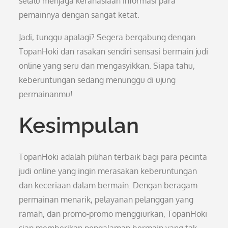
selalu menjaga kerahasiaan informasi para
pemainnya dengan sangat ketat.
Jadi, tunggu apalagi? Segera bergabung dengan
TopanHoki dan rasakan sendiri sensasi bermain judi
online yang seru dan mengasyikkan. Siapa tahu,
keberuntungan sedang menunggu di ujung
permainanmu!
Kesimpulan
TopanHoki adalah pilihan terbaik bagi para pecinta
judi online yang ingin merasakan keberuntungan
dan keceriaan dalam bermain. Dengan beragam
permainan menarik, pelayanan pelanggan yang
ramah, dan promo-promo menggiurkan, TopanHoki