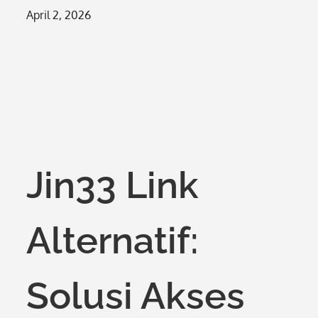
Posted
April 2, 2026
on
Jin33 Link
Alternatif:
Solusi Akses