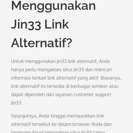
Menggunakan
Jin33 Link
Alternatif?
Untuk menggunakan jin33 link alternatif, Anda
hanya perlu mengakses situs Jin33 dan mencari
informasi terkait link alternatif yang aktif. Biasanya,
link alternatif ini tersedia di berbagai sumber atau
dapat diperoleh dari layanan customer support
Jin33.
Selanjutnya, Anda tinggal memasukkan link
alternatif tersebut ke dalam browser Anda dan
langsung dapat mengakses situs Jin33 tanpa