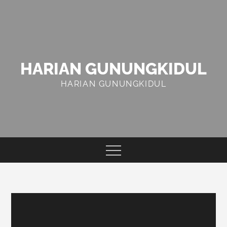
Skip
to
content
HARIAN GUNUNGKIDUL
HARIAN GUNUNGKIDUL