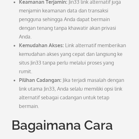
Keamanan Terjamin:
Jin33 link alternatif juga
menjamin keamanan data dan transaksi
pengguna sehingga Anda dapat bermain
dengan tenang tanpa khawatir akan privasi
Anda.
Kemudahan Akses:
Link alternatif memberikan
kemudahan akses yang cepat dan langsung ke
situs Jin33 tanpa perlu melalui proses yang
rumit.
Pilihan Cadangan:
Jika terjadi masalah dengan
link utama Jin33, Anda selalu memiliki opsi link
alternatif sebagai cadangan untuk tetap
bermain.
Bagaimana Cara