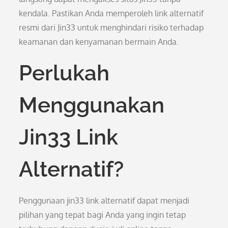
kendala. Pastikan Anda memperoleh link alternatif
resmi dari Jin33 untuk menghindari risiko terhadap
keamanan dan kenyamanan bermain Anda.
Perlukah
Menggunakan
Jin33 Link
Alternatif?
Penggunaan jin33 link alternatif dapat menjadi
pilihan yang tepat bagi Anda yang ingin tetap