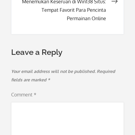
Menemukan Keseruan di Win138 Situs:
Tempat Favorit Para Pencinta
Permainan Online
Leave a Reply
Your email address will not be published.
Required
fields are marked
*
Comment
*