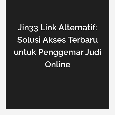
Jin33 Link Alternatif:
Solusi Akses Terbaru
untuk Penggemar Judi
Online