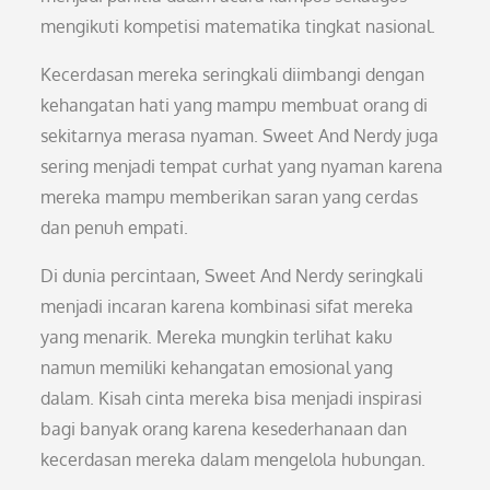
mengikuti kompetisi matematika tingkat nasional.
Kecerdasan mereka seringkali diimbangi dengan
kehangatan hati yang mampu membuat orang di
sekitarnya merasa nyaman. Sweet And Nerdy juga
sering menjadi tempat curhat yang nyaman karena
mereka mampu memberikan saran yang cerdas
dan penuh empati.
Di dunia percintaan, Sweet And Nerdy seringkali
menjadi incaran karena kombinasi sifat mereka
yang menarik. Mereka mungkin terlihat kaku
namun memiliki kehangatan emosional yang
dalam. Kisah cinta mereka bisa menjadi inspirasi
bagi banyak orang karena kesederhanaan dan
kecerdasan mereka dalam mengelola hubungan.