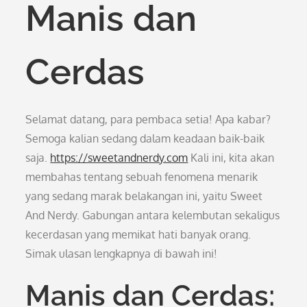
Manis dan
Cerdas
Selamat datang, para pembaca setia! Apa kabar?
Semoga kalian sedang dalam keadaan baik-baik
saja.
https://sweetandnerdy.com
Kali ini, kita akan
membahas tentang sebuah fenomena menarik
yang sedang marak belakangan ini, yaitu Sweet
And Nerdy. Gabungan antara kelembutan sekaligus
kecerdasan yang memikat hati banyak orang.
Simak ulasan lengkapnya di bawah ini!
Manis dan Cerdas: