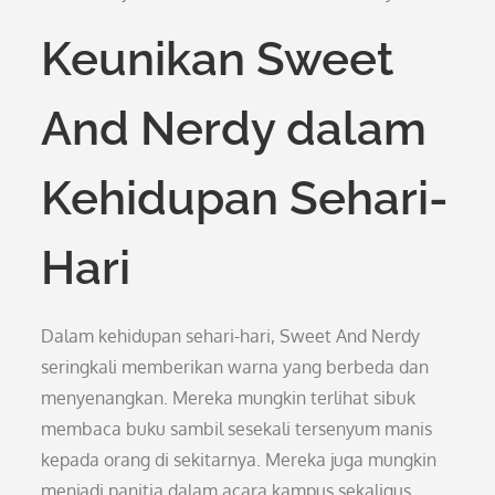
Keunikan Sweet
And Nerdy dalam
Kehidupan Sehari-
Hari
Dalam kehidupan sehari-hari, Sweet And Nerdy
seringkali memberikan warna yang berbeda dan
menyenangkan. Mereka mungkin terlihat sibuk
membaca buku sambil sesekali tersenyum manis
kepada orang di sekitarnya. Mereka juga mungkin
menjadi panitia dalam acara kampus sekaligus