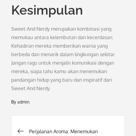
Kesimpulan
Sweet And Nerdy merupakan kombinasi yang
memukau antara kelembutan dan kecerdasan.
Kehadiran mereka memberikan warna yang
berbeda dan menarik dalam lingkungan sekitar.
Jangan ragu untuk menjalin komunikasi dengan
mereka, siapa tahu kamu akan menemukan
pandangan hidup yang baru dan inspiratif dari
Sweet And Nerdy.
By
admin
Post
Perjalanan Aroma: Menemukan