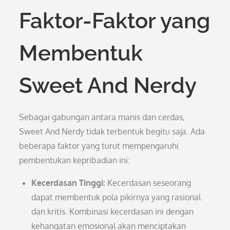
Faktor-Faktor yang
Membentuk
Sweet And Nerdy
Sebagai gabungan antara manis dan cerdas,
Sweet And Nerdy tidak terbentuk begitu saja. Ada
beberapa faktor yang turut mempengaruhi
pembentukan kepribadian ini:
Kecerdasan Tinggi:
Kecerdasan seseorang
dapat membentuk pola pikirnya yang rasional
dan kritis. Kombinasi kecerdasan ini dengan
kehangatan emosional akan menciptakan