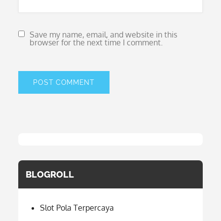
Save my name, email, and website in this
browser for the next time I comment.
BLOGROLL
Slot Pola Terpercaya