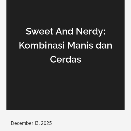
Sweet And Nerdy:
Kombinasi Manis dan
Cerdas
Posted
December 13, 2025