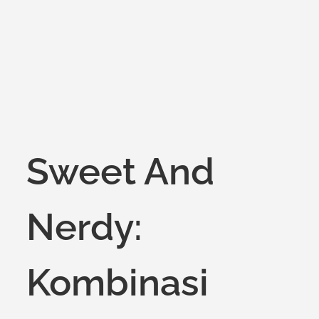
on
Sweet And
Nerdy:
Kombinasi