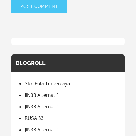
BLOGROLL
Slot Pola Terpercaya
JIN33 Alternatif
JIN33 Alternatif
RUSA 33
JIN33 Alternatif