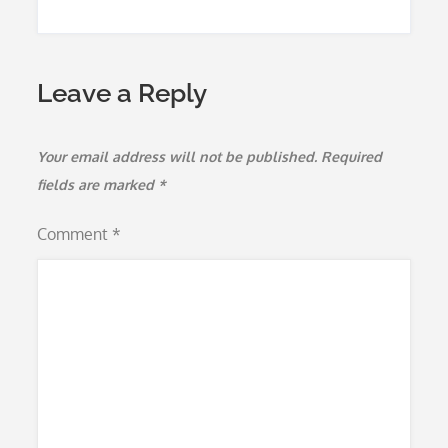
Leave a Reply
Your email address will not be published.
Required
fields are marked
*
Comment
*