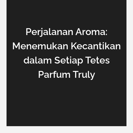
Perjalanan Aroma:
Menemukan Kecantikan
dalam Setiap Tetes
Parfum Truly