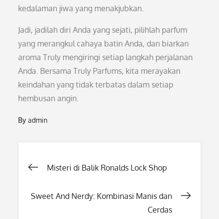
kedalaman jiwa yang menakjubkan.
Jadi, jadilah diri Anda yang sejati, pilihlah parfum
yang merangkul cahaya batin Anda, dan biarkan
aroma Truly mengiringi setiap langkah perjalanan
Anda. Bersama Truly Parfums, kita merayakan
keindahan yang tidak terbatas dalam setiap
hembusan angin.
By
admin
Post
Misteri di Balik Ronalds Lock Shop
navigation
Sweet And Nerdy: Kombinasi Manis dan
Cerdas