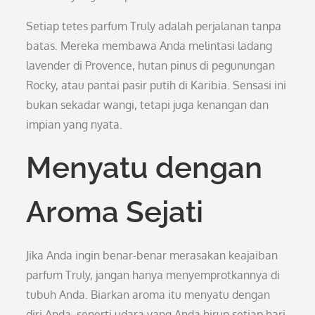
Setiap tetes parfum Truly adalah perjalanan tanpa
batas. Mereka membawa Anda melintasi ladang
lavender di Provence, hutan pinus di pegunungan
Rocky, atau pantai pasir putih di Karibia. Sensasi ini
bukan sekadar wangi, tetapi juga kenangan dan
impian yang nyata.
Menyatu dengan
Aroma Sejati
Jika Anda ingin benar-benar merasakan keajaiban
parfum Truly, jangan hanya menyemprotkannya di
tubuh Anda. Biarkan aroma itu menyatu dengan
diri Anda, seperti udara yang Anda hirup setiap hari.