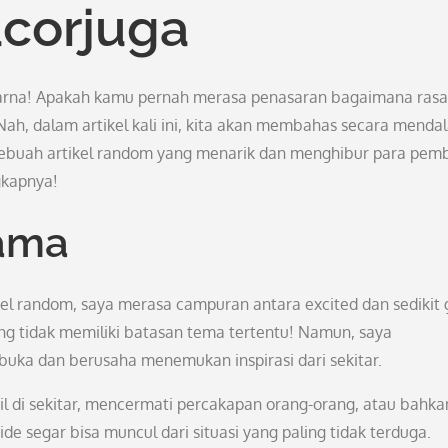
acorjuga
warna! Apakah kamu pernah merasa penasaran bagaimana ras
ah, dalam artikel kali ini, kita akan membahas secara menda
ebuah artikel random yang menarik dan menghibur para pem
gkapnya!
ama
kel random, saya merasa campuran antara excited dan sedikit 
g tidak memiliki batasan tema tertentu! Namun, saya
uka dan berusaha menemukan inspirasi dari sekitar.
l di sekitar, mencermati percakapan orang-orang, atau bahka
ide segar bisa muncul dari situasi yang paling tidak terduga.