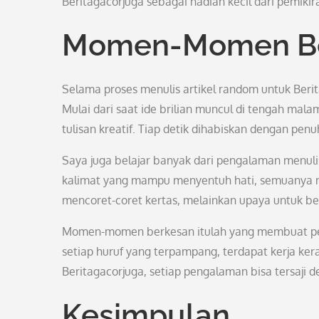
Beritagacorjuga sebagai hadiah kecil dari pemikira
Momen-Momen B
Selama proses menulis artikel random untuk Ber
Mulai dari saat ide brilian muncul di tengah mala
tulisan kreatif. Tiap detik dihabiskan dengan pe
Saya juga belajar banyak dari pengalaman menulis 
kalimat yang mampu menyentuh hati, semuanya m
mencoret-coret kertas, melainkan upaya untuk ber
Momen-momen berkesan itulah yang membuat perja
setiap huruf yang terpampang, terdapat kerja kera
Beritagacorjuga, setiap pengalaman bisa tersaj
Kesimpulan