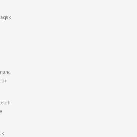
 agak
imana
cari
lebih
e
uk