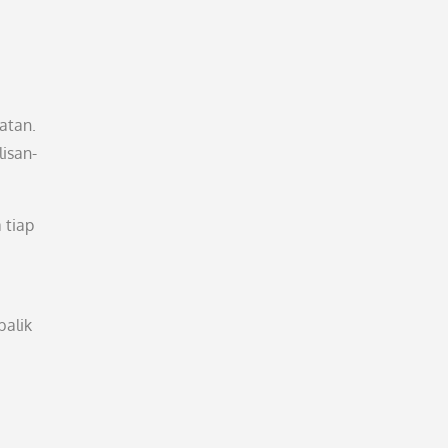
atan.
lisan-
 tiap
balik