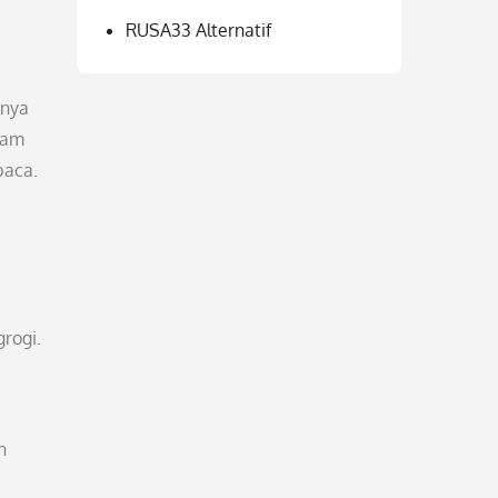
RUSA33 Alternatif
anya
lam
baca.
grogi.
n