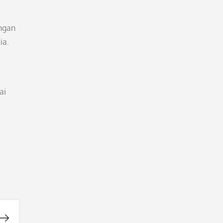
angan
ia.
ai