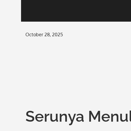
Posted
October 28, 2025
on
Serunya Menul