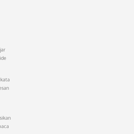
jar
ide
 kata
resan
sikan
mbaca