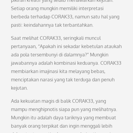
pikiran kreatif yang selalu menawarkan kejutan.
Setiap orang mungkin memiliki interpretasi
berbeda terhadap CORAK33, namun satu hal yang
pasti: keindahannya tak terbantahkan.
Saat melihat CORAK33, seringkali muncul
pertanyaan, “Apakah ini sekadar kebetulan ataukah
ada pola tersembunyi di dalamnya?” Mungkin
jawabannya adalah kombinasi keduanya. CORAK33
membiarkan imajinasi kita melayang bebas,
menciptakan narasi yang tak terduga dan penuh
kejutan.
Ada kekuatan magis di balik CORAK33, yang
mampu menghipnotis siapa pun yang melihatnya.
Mungkin itu adalah daya tariknya yang membuat
banyak orang terpikat dan ingin menggali lebih