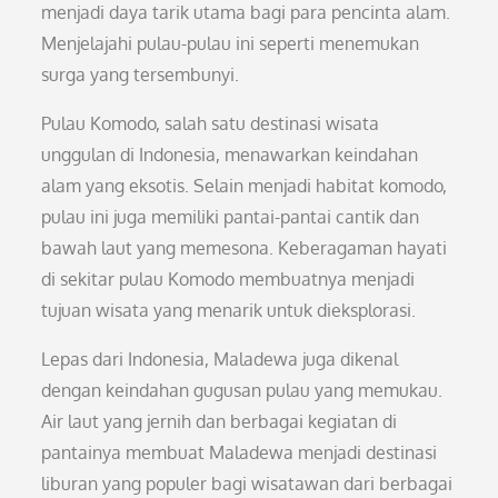
menjadi daya tarik utama bagi para pencinta alam.
Menjelajahi pulau-pulau ini seperti menemukan
surga yang tersembunyi.
Pulau Komodo, salah satu destinasi wisata
unggulan di Indonesia, menawarkan keindahan
alam yang eksotis. Selain menjadi habitat komodo,
pulau ini juga memiliki pantai-pantai cantik dan
bawah laut yang memesona. Keberagaman hayati
di sekitar pulau Komodo membuatnya menjadi
tujuan wisata yang menarik untuk dieksplorasi.
Lepas dari Indonesia, Maladewa juga dikenal
dengan keindahan gugusan pulau yang memukau.
Air laut yang jernih dan berbagai kegiatan di
pantainya membuat Maladewa menjadi destinasi
liburan yang populer bagi wisatawan dari berbagai