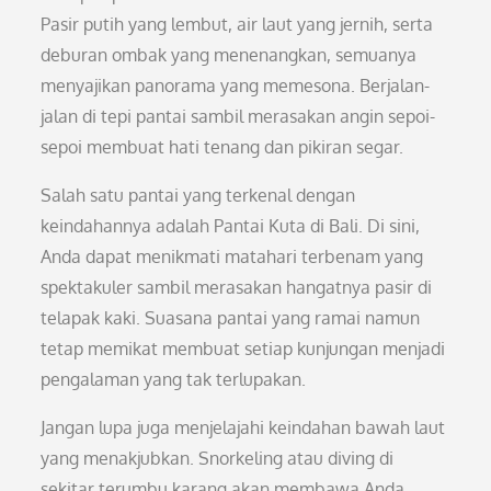
Pasir putih yang lembut, air laut yang jernih, serta
deburan ombak yang menenangkan, semuanya
menyajikan panorama yang memesona. Berjalan-
jalan di tepi pantai sambil merasakan angin sepoi-
sepoi membuat hati tenang dan pikiran segar.
Salah satu pantai yang terkenal dengan
keindahannya adalah Pantai Kuta di Bali. Di sini,
Anda dapat menikmati matahari terbenam yang
spektakuler sambil merasakan hangatnya pasir di
telapak kaki. Suasana pantai yang ramai namun
tetap memikat membuat setiap kunjungan menjadi
pengalaman yang tak terlupakan.
Jangan lupa juga menjelajahi keindahan bawah laut
yang menakjubkan. Snorkeling atau diving di
sekitar terumbu karang akan membawa Anda