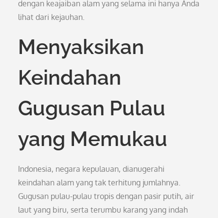
dengan keajaiban alam yang selama ini hanya Anda
lihat dari kejauhan.
Menyaksikan
Keindahan
Gugusan Pulau
yang Memukau
Indonesia, negara kepulauan, dianugerahi
keindahan alam yang tak terhitung jumlahnya.
Gugusan pulau-pulau tropis dengan pasir putih, air
laut yang biru, serta terumbu karang yang indah