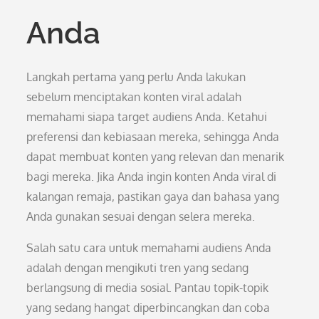
Anda
Langkah pertama yang perlu Anda lakukan
sebelum menciptakan konten viral adalah
memahami siapa target audiens Anda. Ketahui
preferensi dan kebiasaan mereka, sehingga Anda
dapat membuat konten yang relevan dan menarik
bagi mereka. Jika Anda ingin konten Anda viral di
kalangan remaja, pastikan gaya dan bahasa yang
Anda gunakan sesuai dengan selera mereka.
Salah satu cara untuk memahami audiens Anda
adalah dengan mengikuti tren yang sedang
berlangsung di media sosial. Pantau topik-topik
yang sedang hangat diperbincangkan dan coba