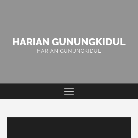
Skip
to
content
HARIAN GUNUNGKIDUL
HARIAN GUNUNGKIDUL