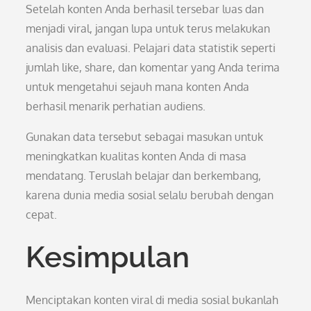
Setelah konten Anda berhasil tersebar luas dan
menjadi viral, jangan lupa untuk terus melakukan
analisis dan evaluasi. Pelajari data statistik seperti
jumlah like, share, dan komentar yang Anda terima
untuk mengetahui sejauh mana konten Anda
berhasil menarik perhatian audiens.
Gunakan data tersebut sebagai masukan untuk
meningkatkan kualitas konten Anda di masa
mendatang. Teruslah belajar dan berkembang,
karena dunia media sosial selalu berubah dengan
cepat.
Kesimpulan
Menciptakan konten viral di media sosial bukanlah