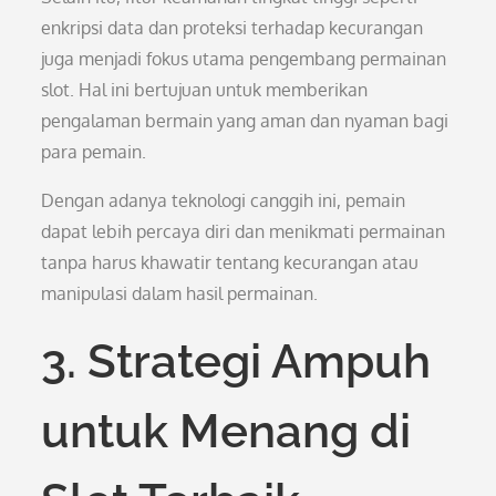
enkripsi data dan proteksi terhadap kecurangan
juga menjadi fokus utama pengembang permainan
slot. Hal ini bertujuan untuk memberikan
pengalaman bermain yang aman dan nyaman bagi
para pemain.
Dengan adanya teknologi canggih ini, pemain
dapat lebih percaya diri dan menikmati permainan
tanpa harus khawatir tentang kecurangan atau
manipulasi dalam hasil permainan.
3. Strategi Ampuh
untuk Menang di