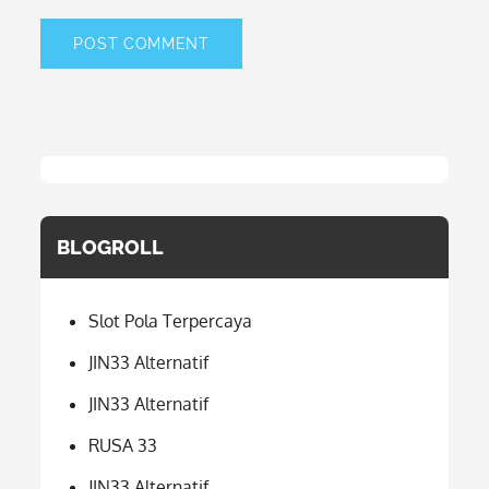
BLOGROLL
Slot Pola Terpercaya
JIN33 Alternatif
JIN33 Alternatif
RUSA 33
JIN33 Alternatif