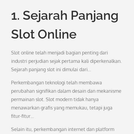
1. Sejarah Panjang
Slot Online
Slot online telah menjadi bagian penting dari
industri perjudian sejak pertama kali diperkenalkan.
Sejarah panjang slot ini dimulai dari…
Perkembangan teknologi telah membawa
perubahan signifikan dalam desain dan mekanisme
permainan slot. Slot modern tidak hanya
menawarkan grafis yang memukau, tetapi juga
fitur-fitur…
Selain itu, perkembangan internet dan platform