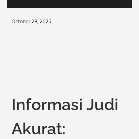
Posted
October 28, 2025
on
Informasi Judi
Akurat: