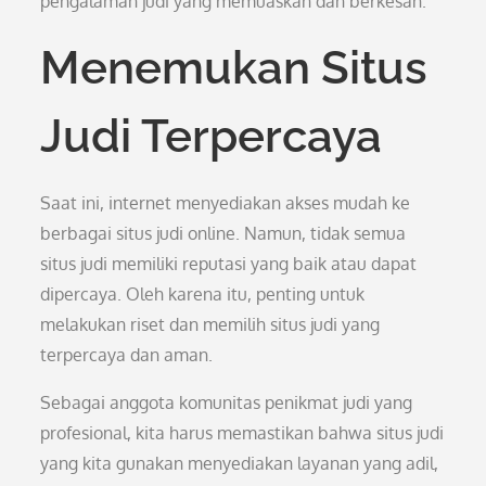
pengalaman judi yang memuaskan dan berkesan.
Menemukan Situs
Judi Terpercaya
Saat ini, internet menyediakan akses mudah ke
berbagai situs judi online. Namun, tidak semua
situs judi memiliki reputasi yang baik atau dapat
dipercaya. Oleh karena itu, penting untuk
melakukan riset dan memilih situs judi yang
terpercaya dan aman.
Sebagai anggota komunitas penikmat judi yang
profesional, kita harus memastikan bahwa situs judi
yang kita gunakan menyediakan layanan yang adil,