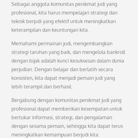
Sebagai anggota komunitas penikmat judi yang
profesional, kita harus mempelajari strategi dan
teknik berjudi yang efektif untuk meningkatkan
keterampilan dan keuntungan kita.
Memahami permainan judi, mengembangkan
strategi taruhan yang baik, dan mengelola bankroll
dengan bijak adalah kunci kesuksesan dalam dunia
perjudian. Dengan belajar dan berlatih secara
konsisten, kita dapat menjadi pemain judi yang
lebih terampil dan berhasil.
Bergabung dengan komunitas penikmat judi yang
profesional dapat memberikan kesempatan untuk
bertukar informasi, strategi, dan pengalaman
dengan sesama pemain, sehingga kita dapat terus
meningkatkan kemampuan berjudi kita.