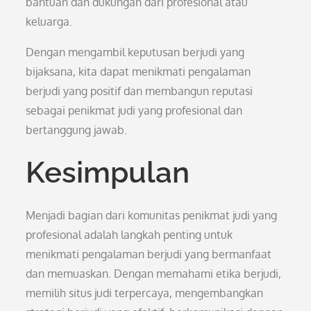
bantuan dan dukungan dari profesional atau
keluarga.
Dengan mengambil keputusan berjudi yang
bijaksana, kita dapat menikmati pengalaman
berjudi yang positif dan membangun reputasi
sebagai penikmat judi yang profesional dan
bertanggung jawab.
Kesimpulan
Menjadi bagian dari komunitas penikmat judi yang
profesional adalah langkah penting untuk
menikmati pengalaman berjudi yang bermanfaat
dan memuaskan. Dengan memahami etika berjudi,
memilih situs judi terpercaya, mengembangkan