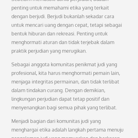
penting untuk memahami etika yang terkait
dengan berjudi. Berjudi bukanlah sekadar cara
untuk mencari uang dengan cepat, tetapi sebagai
bentuk hiburan dan rekreasi. Penting untuk
menghormati aturan dan tidak terjebak dalam
praktik perjudian yang merugikan.
Sebagai anggota komunitas penikmat judi yang
profesional, kita harus menghormati pemain lain,
menjaga integritas permainan, dan tidak terlibat
dalam tindakan curang. Dengan demikian,
lingkungan perjudian dapat tetap positif dan
menyenangkan bagi semua pihak yang terlibat.
Menjadi bagian dari komunitas judi yang
menghargai etika adalah langkah pertama menuju