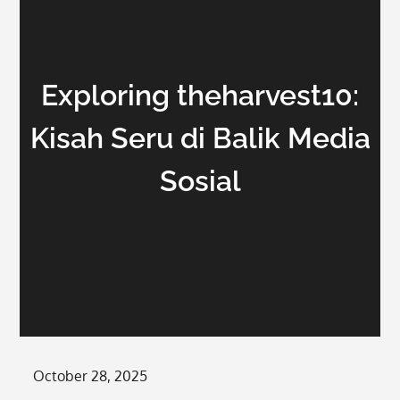
Exploring theharvest10:
Kisah Seru di Balik Media
Sosial
Posted
October 28, 2025