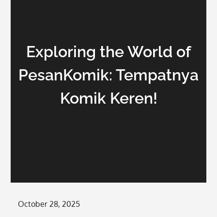
Exploring the World of
PesanKomik: Tempatnya
Komik Keren!
Posted
October 28, 2025