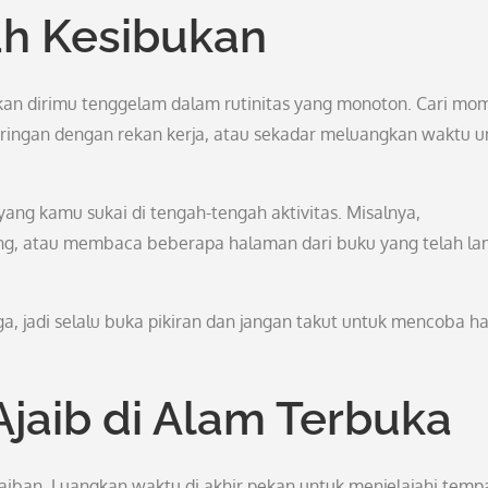
gah Kesibukan
rkan dirimu tenggelam dalam rutinitas yang monoton. Cari mo
n ringan dengan rekan kerja, atau sekadar meluangkan waktu u
ng kamu sukai di tengah-tengah aktivitas. Misalnya,
ang, atau membaca beberapa halaman dari buku yang telah l
uga, jadi selalu buka pikiran dan jangan takut untuk mencoba ha
jaib di Alam Terbuka
ban. Luangkan waktu di akhir pekan untuk menjelajahi temp