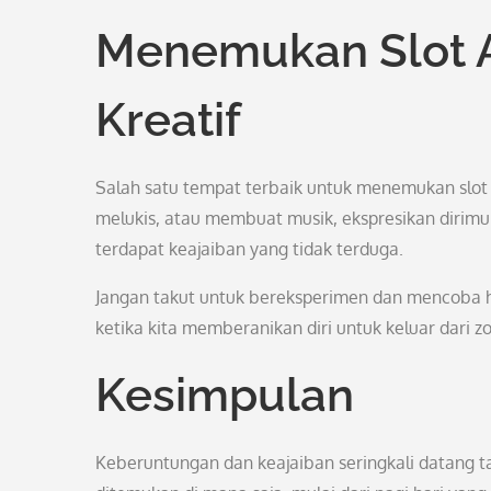
Menemukan Slot A
Kreatif
Salah satu tempat terbaik untuk menemukan slot aj
melukis, atau membuat musik, ekspresikan dirimu 
terdapat keajaiban yang tidak terduga.
Jangan takut untuk bereksperimen dan mencoba hal
ketika kita memberanikan diri untuk keluar dari 
Kesimpulan
Keberuntungan dan keajaiban seringkali datang ta