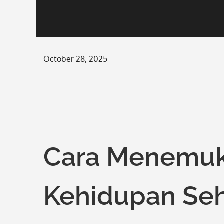
Posted
October 28, 2025
on
Cara Menemuka
Kehidupan Seh