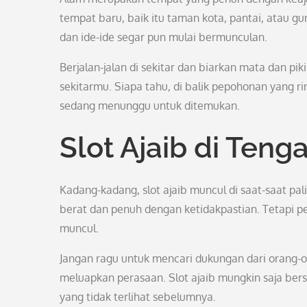
tempat baru, baik itu taman kota, pantai, atau gu
dan ide-ide segar pun mulai bermunculan.
Berjalan-jalan di sekitar dan biarkan mata dan p
sekitarmu. Siapa tahu, di balik pepohonan yang ri
sedang menunggu untuk ditemukan.
Slot Ajaib di Ten
Kadang-kadang, slot ajaib muncul di saat-saat pal
berat dan penuh dengan ketidakpastian. Tetapi pe
muncul.
Jangan ragu untuk mencari dukungan dari orang-or
meluapkan perasaan. Slot ajaib mungkin saja ber
yang tidak terlihat sebelumnya.