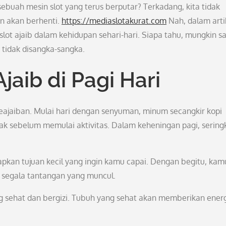
buah mesin slot yang terus berputar? Terkadang, kita tidak
n akan berhenti.
https://mediaslotakurat.com
Nah, dalam arti
t ajaib dalam kehidupan sehari-hari. Siapa tahu, mungkin sa
tidak disangka-sangka.
aib di Pagi Hari
ajaiban. Mulai hari dengan senyuman, minum secangkir kopi
nak sebelum memulai aktivitas. Dalam keheningan pagi, seringk
tapkan tujuan kecil yang ingin kamu capai. Dengan begitu, kam
 segala tantangan yang muncul.
g sehat dan bergizi. Tubuh yang sehat akan memberikan ener