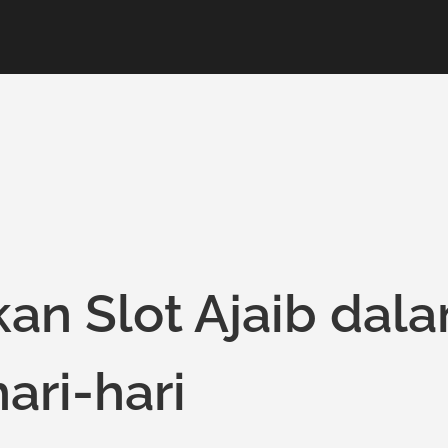
n Slot Ajaib dal
ari-hari