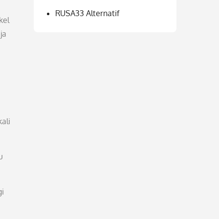
RUSA33 Alternatif
kel
ja
ali
u
gi