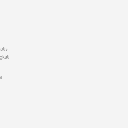
ulis,
gkali
l