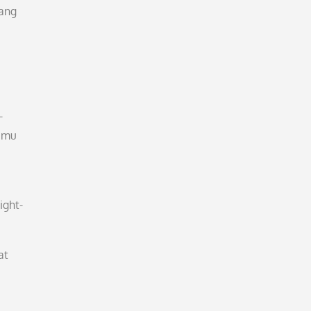
yang
-
kamu
ight-
at