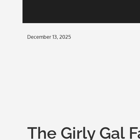
Posted
December 13, 2025
on
The Girly Gal 