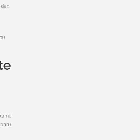
 dan
amu
te
 kamu
rbaru