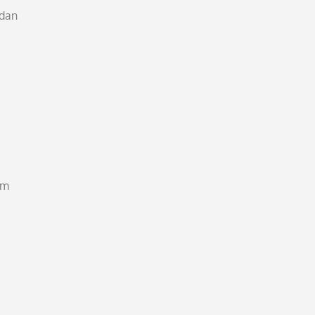
 dan
im