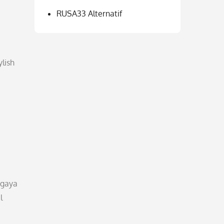
RUSA33 Alternatif
ylish
 gaya
l