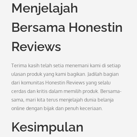
Menjelajah
Bersama Honestin
Reviews
Terima kasih telah setia menemani kami di setiap
ulasan produk yang kami bagikan. Jadilah bagian
dari komunitas Honestin Reviews yang selalu
cerdas dan kritis dalam memilih produk. Bersama-
sama, mari kita terus menjelajah dunia belanja
online dengan bijak dan penuh keceriaan.
Kesimpulan