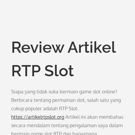
Review Artikel
RTP Slot
Siapa yang tidak suka bermain game slot online?
Berbicara tentang permainan slot, salah satu yang
cukup populer adalah RTP Slot.
https://artikelrtpslot.org
Artikel ini akan membahas
secara mendalam tentang pengalaman saya dalam
bermain game slot RTP dan bagaimana