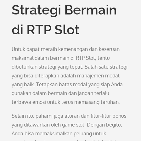
Strategi Bermain
di RTP Slot
Untuk dapat meraih kemenangan dan keseruan
maksimal dalam bermain di RTP Slot, tentu
dibutuhkan strategi yang tepat. Salah satu strategi
yang bisa diterapkan adalah manajemen modal
yang baik. Tetapkan batas modal yang siap Anda
gunakan dalam bermain dan jangan terlalu
terbawa emosi untuk terus memasang taruhan.
Selain itu, pahami juga aturan dan fitur-fitur bonus
yang ditawarkan oleh game slot. Dengan begitu,
Anda bisa memaksimalkan peluang untuk