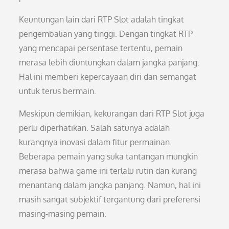
Keuntungan lain dari RTP Slot adalah tingkat
pengembalian yang tinggi. Dengan tingkat RTP
yang mencapai persentase tertentu, pemain
merasa lebih diuntungkan dalam jangka panjang.
Hal ini memberi kepercayaan diri dan semangat
untuk terus bermain.
Meskipun demikian, kekurangan dari RTP Slot juga
perlu diperhatikan. Salah satunya adalah
kurangnya inovasi dalam fitur permainan.
Beberapa pemain yang suka tantangan mungkin
merasa bahwa game ini terlalu rutin dan kurang
menantang dalam jangka panjang. Namun, hal ini
masih sangat subjektif tergantung dari preferensi
masing-masing pemain.