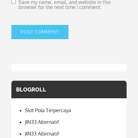
Save my name, email, and website in this
browser for the next time I comment.
BLOGROLL
Slot Pola Terpercaya
JIN33 Alternatif
JIN33 Alternatif