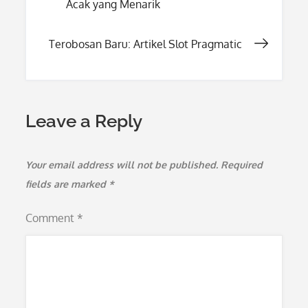
Acak yang Menarik
navigation
Terobosan Baru: Artikel Slot Pragmatic
Leave a Reply
Your email address will not be published.
Required
fields are marked
*
Comment
*