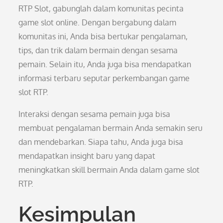
RTP Slot, gabunglah dalam komunitas pecinta
game slot online. Dengan bergabung dalam
komunitas ini, Anda bisa bertukar pengalaman,
tips, dan trik dalam bermain dengan sesama
pemain. Selain itu, Anda juga bisa mendapatkan
informasi terbaru seputar perkembangan game
slot RTP.
Interaksi dengan sesama pemain juga bisa
membuat pengalaman bermain Anda semakin seru
dan mendebarkan. Siapa tahu, Anda juga bisa
mendapatkan insight baru yang dapat
meningkatkan skill bermain Anda dalam game slot
RTP.
Kesimpulan