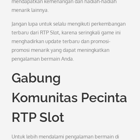
mendapatkan kemenangan dan hadiah-hadiah
menarik lainnya.
Jangan lupa untuk selalu mengikuti perkembangan
terbaru dari RTP Slot, karena seringkali game ini
menghadirkan update terbaru dan promosi-
promosi menarik yang dapat meningkatkan
pengalaman bermain Anda.
Gabung
Komunitas Pecinta
RTP Slot
Untuk lebih mendalami pengalaman bermain di