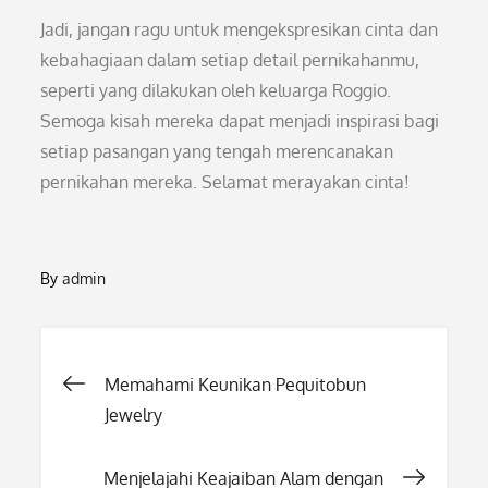
Jadi, jangan ragu untuk mengekspresikan cinta dan
kebahagiaan dalam setiap detail pernikahanmu,
seperti yang dilakukan oleh keluarga Roggio.
Semoga kisah mereka dapat menjadi inspirasi bagi
setiap pasangan yang tengah merencanakan
pernikahan mereka. Selamat merayakan cinta!
By
admin
Post
Memahami Keunikan Pequitobun
Jewelry
navigation
Menjelajahi Keajaiban Alam dengan