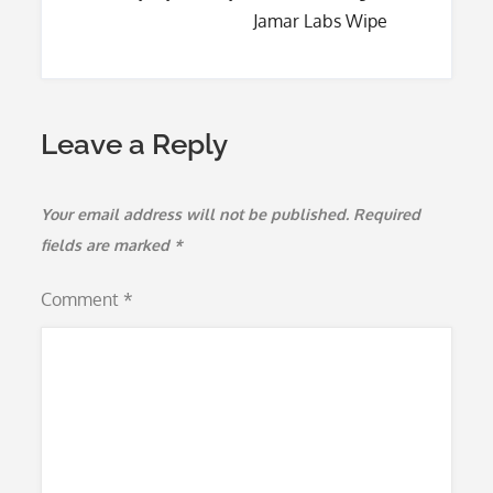
Jamar Labs Wipe
Leave a Reply
Your email address will not be published.
Required
fields are marked
*
Comment
*