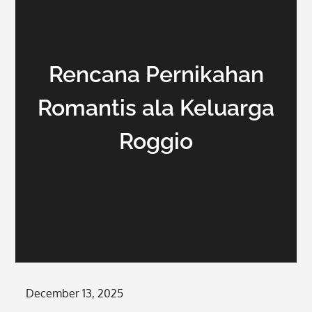
Rencana Pernikahan
Romantis ala Keluarga
Roggio
Posted
December 13, 2025