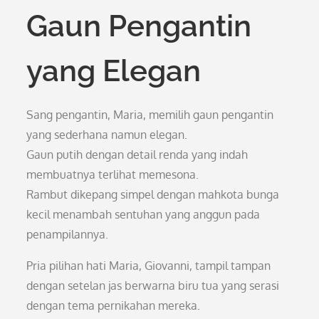
Gaun Pengantin
yang Elegan
Sang pengantin, Maria, memilih gaun pengantin
yang sederhana namun elegan.
Gaun putih dengan detail renda yang indah
membuatnya terlihat memesona.
Rambut dikepang simpel dengan mahkota bunga
kecil menambah sentuhan yang anggun pada
penampilannya.
Pria pilihan hati Maria, Giovanni, tampil tampan
dengan setelan jas berwarna biru tua yang serasi
dengan tema pernikahan mereka.