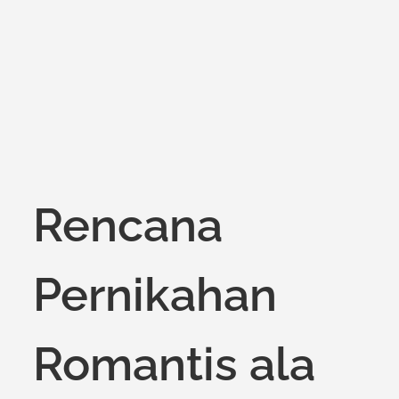
on
Rencana
Pernikahan
Romantis ala