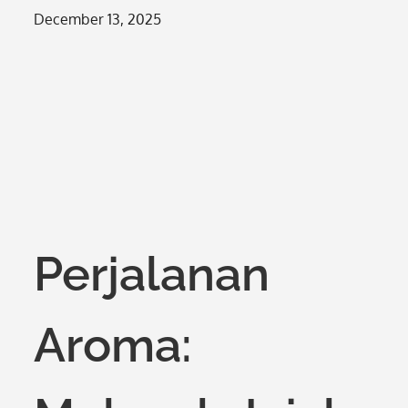
Posted
December 13, 2025
on
Perjalanan
Aroma: