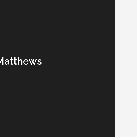
 Matthews