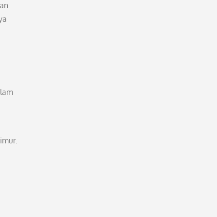
pan
ya
alam
imur.