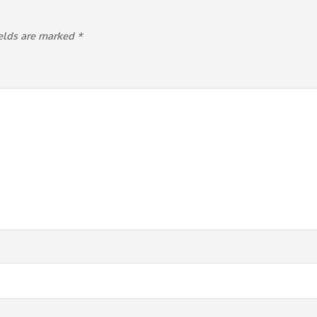
ields are marked
*