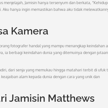
s menjelajah, Jamisin hanya tersenyum dan berkata, “Kehidu
i. Aku hanya ingin memastikan bahwa aku tidak melewatkann
nsa Kamera
 seorang fotografer handal yang mampu menangkap keindahan 
, ia berbagi keindahan dunia yang ditemuinya dengan jutaan
ndiri, dari senja yang memukau hingga matahari terbit di ufuk t
 keajaiban alam kepada dunia dengan cara yang unik dan
ari Jamisin Matthews