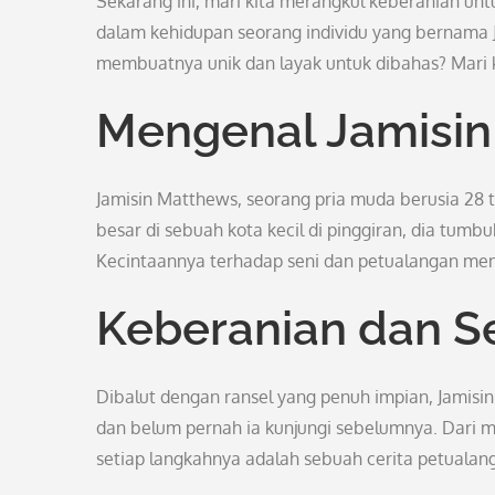
Sekarang ini, mari kita merangkul keberanian un
dalam kehidupan seorang individu yang bernama
membuatnya unik dan layak untuk dibahas? Mari 
Mengenal Jamisin
Jamisin Matthews, seorang pria muda berusia 28 t
besar di sebuah kota kecil di pinggiran, dia tumb
Kecintaannya terhadap seni dan petualangan memb
Keberanian dan S
Dibalut dengan ransel yang penuh impian, Jamisi
dan belum pernah ia kunjungi sebelumnya. Dari 
setiap langkahnya adalah sebuah cerita petualan