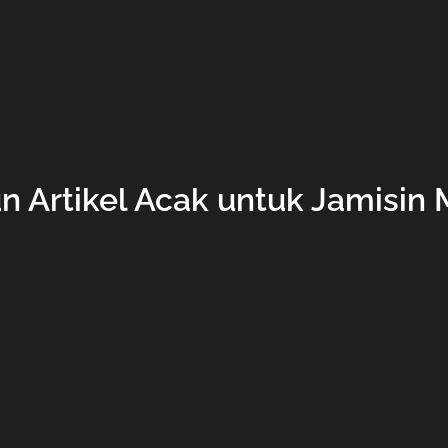
 Artikel Acak untuk Jamisin