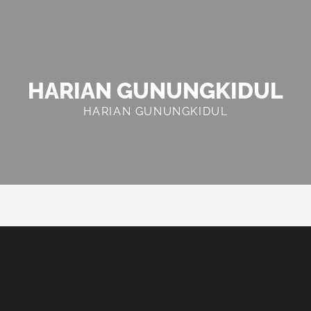
HARIAN GUNUNGKIDUL
HARIAN GUNUNGKIDUL