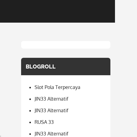
BLOGROLL
Slot Pola Terpercaya
JIN33 Alternatif
JIN33 Alternatif
RUSA 33
JIN33 Alternatif