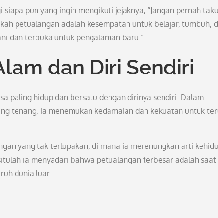
gi siapa pun yang ingin mengikuti jejaknya, “Jangan pernah taku
langkah petualangan adalah kesempatan untuk belajar, tumbuh, 
erani dan terbuka untuk pengalaman baru.”
am dan Diri Sendiri
sa paling hidup dan bersatu dengan dirinya sendiri. Dalam
ang tenang, ia menemukan kedamaian dan kekuatan untuk ter
.
angan yang tak terlupakan, di mana ia merenungkan arti kehid
situlah ia menyadari bahwa petualangan terbesar adalah saat 
uh dunia luar.