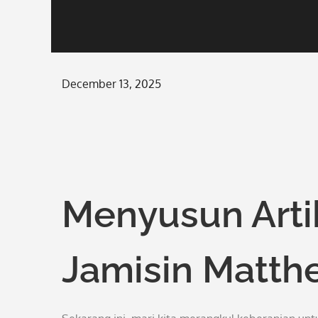
Posted
December 13, 2025
on
Menyusun Arti
Jamisin Matth