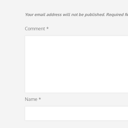
Your email address will not be published.
Required f
Comment
*
Name
*