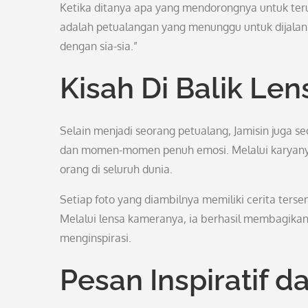
Ketika ditanya apa yang mendorongnya untuk teru
adalah petualangan yang menunggu untuk dijalan
dengan sia-sia.”
Kisah Di Balik Le
Selain menjadi seorang petualang, Jamisin juga
dan momen-momen penuh emosi. Melalui karyanya
orang di seluruh dunia.
Setiap foto yang diambilnya memiliki cerita terse
Melalui lensa kameranya, ia berhasil membagikan
menginspirasi.
Pesan Inspiratif d