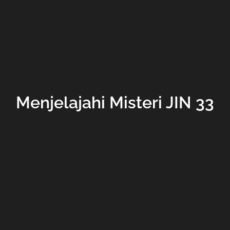
Menjelajahi Misteri JIN 33