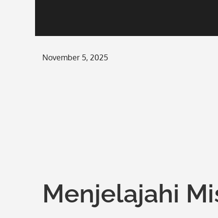
Posted
November 5, 2025
on
Menjelajahi Mis