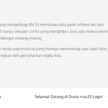
yang mengelilingi JIN 33 membawa kita pada refleksi diri dan
 33 hanya sekadar cerita yang menghibur atau ada makna lebih
pandangan masing-masing.
lam dunia supranatural yang mampu memancing rasa ingin tahu
jangkau oleh pemahaman logika kita.
i
Selamat Datang di Dunia rusa33 Login!