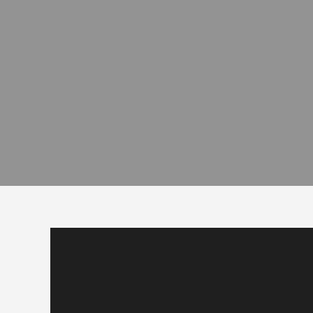
Skip
to
content