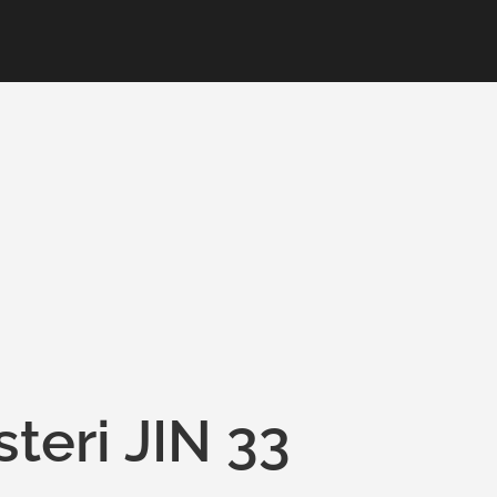
teri JIN 33