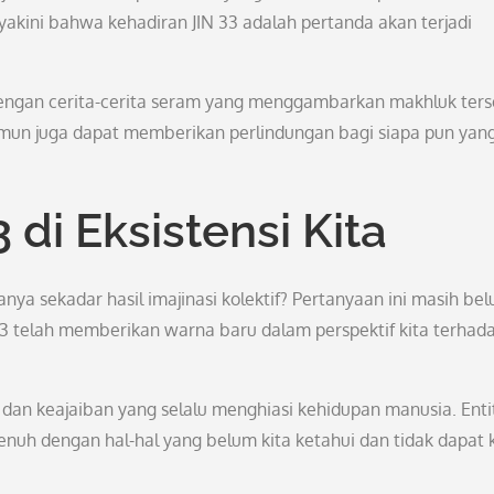
akini bahwa kehadiran JIN 33 adalah pertanda akan terjadi
dengan cerita-cerita seram yang menggambarkan makhluk ter
mun juga dapat memberikan perlindungan bagi siapa pun yan
di Eksistensi Kita
anya sekadar hasil imajinasi kolektif? Pertanyaan ini masih be
33 telah memberikan warna baru dalam perspektif kita terhad
n dan keajaiban yang selalu menghiasi kehidupan manusia. Enti
enuh dengan hal-hal yang belum kita ketahui dan tidak dapat k