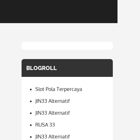
BLOGROLL
Slot Pola Terpercaya
JIN33 Alternatif
JIN33 Alternatif
RUSA 33
JIN33 Alternatif