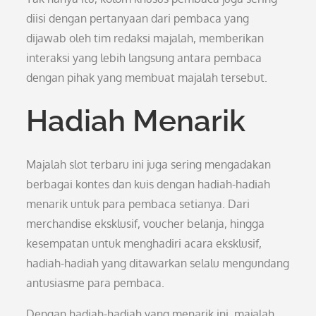
diisi dengan pertanyaan dari pembaca yang
dijawab oleh tim redaksi majalah, memberikan
interaksi yang lebih langsung antara pembaca
dengan pihak yang membuat majalah tersebut.
Hadiah Menarik
Majalah slot terbaru ini juga sering mengadakan
berbagai kontes dan kuis dengan hadiah-hadiah
menarik untuk para pembaca setianya. Dari
merchandise eksklusif, voucher belanja, hingga
kesempatan untuk menghadiri acara eksklusif,
hadiah-hadiah yang ditawarkan selalu mengundang
antusiasme para pembaca.
Dengan hadiah-hadiah yang menarik ini, majalah