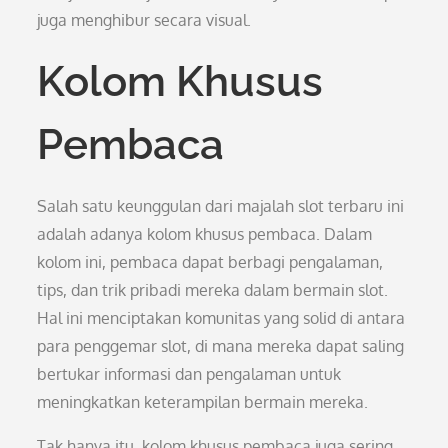
juga menghibur secara visual.
Kolom Khusus
Pembaca
Salah satu keunggulan dari majalah slot terbaru ini
adalah adanya kolom khusus pembaca. Dalam
kolom ini, pembaca dapat berbagi pengalaman,
tips, dan trik pribadi mereka dalam bermain slot.
Hal ini menciptakan komunitas yang solid di antara
para penggemar slot, di mana mereka dapat saling
bertukar informasi dan pengalaman untuk
meningkatkan keterampilan bermain mereka.
Tak hanya itu, kolom khusus pembaca juga sering