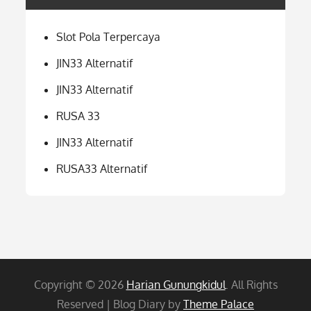
Slot Pola Terpercaya
JIN33 Alternatif
JIN33 Alternatif
RUSA 33
JIN33 Alternatif
RUSA33 Alternatif
Copyright © 2026
Harian Gunungkidul
. All Rights
Reserved | Blog Diary by
Theme Palace