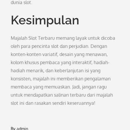
dunia slot.
Kesimpulan
Majalah Slot Terbaru memang layak untuk dicoba
oleh para pencinta slot dan perjudian. Dengan
konten-konten variatif, desain yang menawan,
kolom khusus pembaca yang interaktif, hadiah-
hadiah menarik, dan keberlanjutan isi yang
konsisten, majalah ini memberikan pengalaman
membaca yang memuaskan. Jadi, jangan ragu
untuk mendapatkan salinan terbaru dari majalah
slot ini dan rasakan sendiri keseruannya!
By
admin