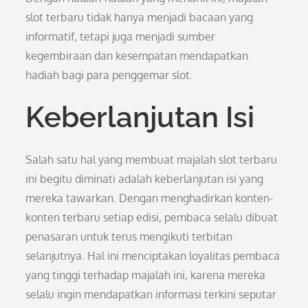
slot terbaru tidak hanya menjadi bacaan yang
informatif, tetapi juga menjadi sumber
kegembiraan dan kesempatan mendapatkan
hadiah bagi para penggemar slot.
Keberlanjutan Isi
Salah satu hal yang membuat majalah slot terbaru
ini begitu diminati adalah keberlanjutan isi yang
mereka tawarkan. Dengan menghadirkan konten-
konten terbaru setiap edisi, pembaca selalu dibuat
penasaran untuk terus mengikuti terbitan
selanjutnya. Hal ini menciptakan loyalitas pembaca
yang tinggi terhadap majalah ini, karena mereka
selalu ingin mendapatkan informasi terkini seputar