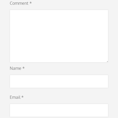
Comment
*
Name
*
Email
*