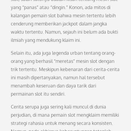
yang “panas” atau “dingin.” Konon, ada mitos di
kalangan pemain slot bahwa mesin tertentu lebih
cenderung memberikan jackpot dalam jangka
waktu tertentu. Namun, sejauh ini belum ada bukti
ilmiah yang mendukung klaim ini.
Selain itu, ada juga legenda urban tentang orang-
orang yang berhasil “meretas” mesin slot dengan
trik tertentu. Meskipun kebenaran dari cerita-cerita
ini masih dipertanyakan, namun hal tersebut
menambah keseruan dan daya tarik dari
permainan slot itu sendiri.
Cerita serupa juga sering kali muncul di dunia
perjudian, di mana pemain slot mengklaim memiliki
strategi rahasia untuk menang secara konsisten.