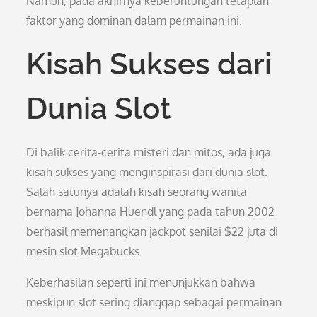
Namun, pada akhirnya keberuntungan tetaplah
faktor yang dominan dalam permainan ini.
Kisah Sukses dari
Dunia Slot
Di balik cerita-cerita misteri dan mitos, ada juga
kisah sukses yang menginspirasi dari dunia slot.
Salah satunya adalah kisah seorang wanita
bernama Johanna Huendl yang pada tahun 2002
berhasil memenangkan jackpot senilai $22 juta di
mesin slot Megabucks.
Keberhasilan seperti ini menunjukkan bahwa
meskipun slot sering dianggap sebagai permainan