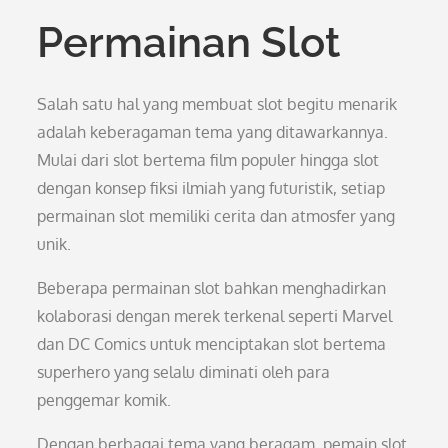
Permainan Slot
Salah satu hal yang membuat slot begitu menarik
adalah keberagaman tema yang ditawarkannya.
Mulai dari slot bertema film populer hingga slot
dengan konsep fiksi ilmiah yang futuristik, setiap
permainan slot memiliki cerita dan atmosfer yang
unik.
Beberapa permainan slot bahkan menghadirkan
kolaborasi dengan merek terkenal seperti Marvel
dan DC Comics untuk menciptakan slot bertema
superhero yang selalu diminati oleh para
penggemar komik.
Dengan berbagai tema yang beragam, pemain slot