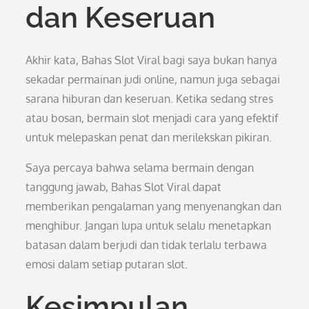
dan Keseruan
Akhir kata, Bahas Slot Viral bagi saya bukan hanya
sekadar permainan judi online, namun juga sebagai
sarana hiburan dan keseruan. Ketika sedang stres
atau bosan, bermain slot menjadi cara yang efektif
untuk melepaskan penat dan merilekskan pikiran.
Saya percaya bahwa selama bermain dengan
tanggung jawab, Bahas Slot Viral dapat
memberikan pengalaman yang menyenangkan dan
menghibur. Jangan lupa untuk selalu menetapkan
batasan dalam berjudi dan tidak terlalu terbawa
emosi dalam setiap putaran slot.
Kesimpulan