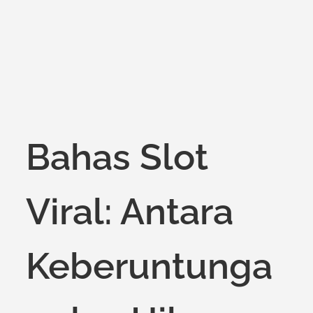
on
Bahas Slot
Viral: Antara
Keberuntunga