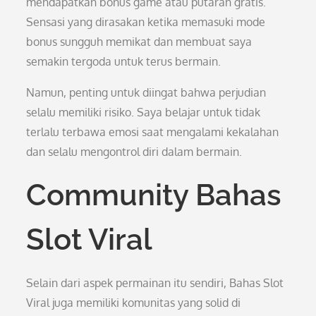
mendapatkan bonus game atau putaran gratis.
Sensasi yang dirasakan ketika memasuki mode
bonus sungguh memikat dan membuat saya
semakin tergoda untuk terus bermain.
Namun, penting untuk diingat bahwa perjudian
selalu memiliki risiko. Saya belajar untuk tidak
terlalu terbawa emosi saat mengalami kekalahan
dan selalu mengontrol diri dalam bermain.
Community Bahas
Slot Viral
Selain dari aspek permainan itu sendiri, Bahas Slot
Viral juga memiliki komunitas yang solid di