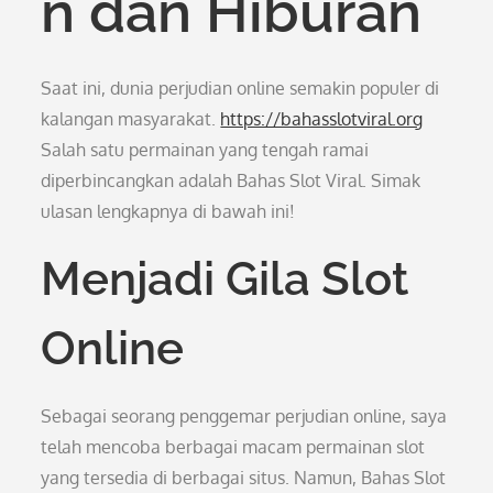
n dan Hiburan
Saat ini, dunia perjudian online semakin populer di
kalangan masyarakat.
https://bahasslotviral.org
Salah satu permainan yang tengah ramai
diperbincangkan adalah Bahas Slot Viral. Simak
ulasan lengkapnya di bawah ini!
Menjadi Gila Slot
Online
Sebagai seorang penggemar perjudian online, saya
telah mencoba berbagai macam permainan slot
yang tersedia di berbagai situs. Namun, Bahas Slot