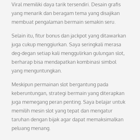
Viral memiliki daya tarik tersendiri. Desain grafis
yang menarik dan beragam tema yang disajikan
membuat pengalaman bermain semakin seru.
Selain itu, fitur bonus dan jackpot yang ditawarkan
juga cukup menggiurkan. Saya seringkali merasa
deg-degan setiap kali menggulirkan gulungan slot,
berharap bisa mendapatkan kombinasi simbol
yang menguntungkan.
Meskipun permainan slot bergantung pada
keberuntungan, strategi bermain yang diterapkan
juga memegang peran penting. Saya belajar untuk
memilih mesin slot yang tepat dan mengatur
taruhan dengan bijak agar dapat memaksimalkan
peluang menang.