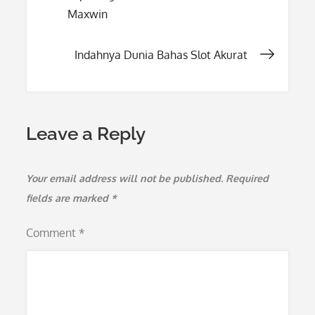
Maxwin
navigation
Indahnya Dunia Bahas Slot Akurat
Leave a Reply
Your email address will not be published.
Required
fields are marked
*
Comment
*