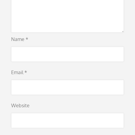
Name
*
Email
*
Website